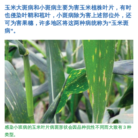
玉米大斑病和小斑病主要为害玉米植株叶片，有时
也侵染叶鞘和苞叶，小斑病除为害上述部位外，还
可为害果穗，许多地区将这两种病统称为“玉米斑
病”。
感染小班病的玉米叶片病斑形状会因品种抗性不同而大致有３种
类型。