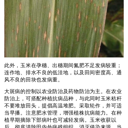
此外，玉米在孕穗、出穗期间氮肥不足发病较重；
连作地、排水不良的低洼地，以及田间密度高、通
风不良的田块也发病重。
大斑病的控制以农业防治及药物防治为主。在农业
防治上，可搭配种植抗病品种，与此同时玉米秸杆
不要堆放田头，提倡高温堆肥。采取轮作，并可适
当早播。注意肥水管理，增强植株抗病能力。在种
植早期摘除下部病叶也可减轻发病。玉米收获以
后，彻底清除田内外病残组织，消灭侵染来源。当