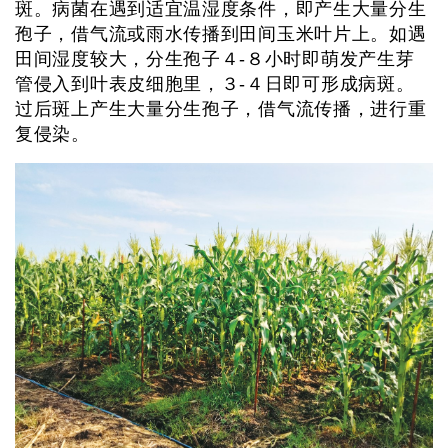
斑。病菌在遇到适宜温湿度条件，即产生大量分生
孢子，借气流或雨水传播到田间玉米叶片上。如遇
田间湿度较大，分生孢子４-８小时即萌发产生芽
管侵入到叶表皮细胞里，３-４日即可形成病斑。
过后斑上产生大量分生孢子，借气流传播，进行重
复侵染。