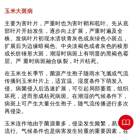
玉米大斑病
主要为害叶片，严重时也为害叶鞘和苞叶。先从底
部叶片开始发生，逐步向上扩展，严重时遍及全
株。发病叶片初现水渍状青灰色或灰绿色小斑点，
扩展后为边缘暗褐色、中央淡褐色或者灰色的棱形
或长纺锤形大斑，潮湿时病斑上有明显的黑褐色霉
层。严 重时病斑融合纵裂，叶片枯死。
在玉米生长季节，菌源产生孢子随雨水飞溅或气流
传播到玉米叶片上，适宜温、湿度条件下萌发入
侵。病菌侵入后迅速扩展，可引起局部萎蔫，组织
坏死，进而形成枯死病斑。在潮湿的气候条件下，
病斑上可产生大量分生孢子，随气流传播进行多次
再侵染。
玉米连作地由于菌源量多，侵染发生频繁，易造成
流行。气候条件也是病害发生轻重的重要因素，在