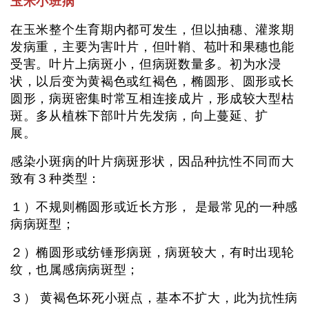
玉米小班病
在玉米整个生育期内都可发生，但以抽穗、灌浆期
发病重，主要为害叶片，但叶鞘、苞叶和果穗也能
受害。叶片上病斑小，但病斑数量多。初为水浸
状，以后变为黄褐色或红褐色，椭圆形、圆形或长
圆形，病斑密集时常互相连接成片，形成较大型枯
斑。多从植株下部叶片先发病，向上蔓延、扩
展。
感染小斑病的叶片病斑形状，因品种抗性不同而大
致有３种类型：
１）不规则椭圆形或近长方形， 是最常见的一种感
病病斑型；
２）椭圆形或纺锤形病斑，病斑较大，有时出现轮
纹，也属感病病斑型；
３） 黄褐色坏死小斑点，基本不扩大，此为抗性病