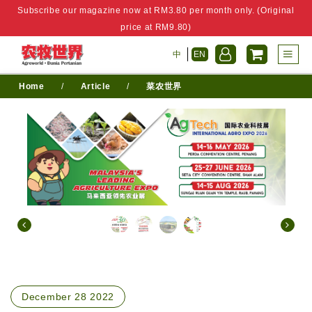
Subscribe our magazine now at RM3.80 per month only. (Original
price at RM9.80)
中
EN
Home
/
Article
/
菜农世界
December 28 2022