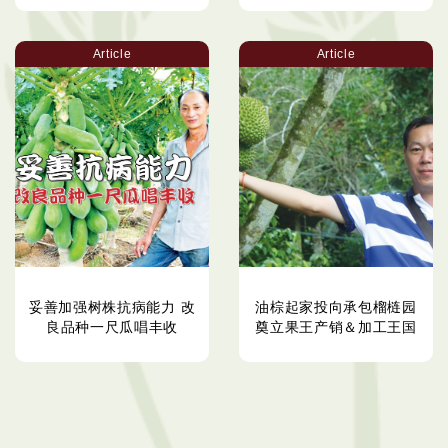
Article
Article
妥善加强树株抗病能力 改
油棕起家投向承包榴梿园
良品种一尺瓜唱丰收
奠立果王产销＆加工王国