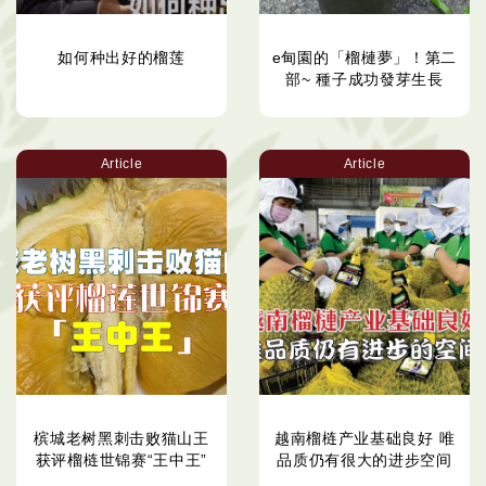
如何种出好的榴莲
e甸園的「榴槤夢」！第二
部~ 種子成功發芽生長
Article
Article
槟城老树黑刺击败猫山王
越南榴梿产业基础良好 唯
获评榴梿世锦赛“王中王”
品质仍有很大的进步空间