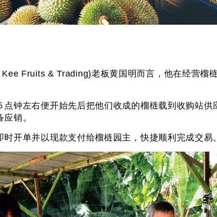
。
g Kee Fruits & Trading)老板黄国明而言，
５点钟左右便开始先后把他们收成的榴梿载到收购站供
，以备应销。
即时开单并以现款支付给榴梿园主，快捷顺利完成交易