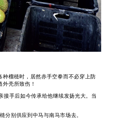
各种榴梿时，居然赤手空拳而不必穿上防
的榴梿外壳所致伤！
亲接手后如今传承给他继续发扬光大。当
这些榴梿分别供应到中马与南马市场去。