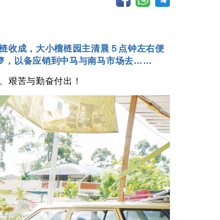
榴梿收成，大小榴梿园主清晨５点钟左右便
箩，以备应销到中马与南马市场去……
劳、艰苦与勤奋付出！