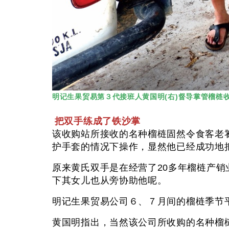
明记生果贸易第３代接班人黄国明(右)督导掌管榴梿
把双手练成了铁沙掌
该收购站所接收的名种榴梿固然令食客老
护手套的情况下操作，显然他已经成功
原来黄氏双手是在经营了20多年榴梿产
下其女儿也从旁协助他呢。
明记生果贸易公司６、７月间的榴梿季节
黄国明指出，当然该公司所收购的名种榴