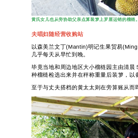
黄氏女儿也从旁协助父亲点算装箩上罗厘运销的榴梿
夫唱妇随经营收购站
以森美兰文丁(Mantin)明记生果贸易(Min
几乎每天从早忙到晚。
毕竟当地和周边地区大小榴梿园主由清晨
种榴梿检选出来并在秤称重量后装箩
至于与丈夫搭档的黄太太则在旁算账从而