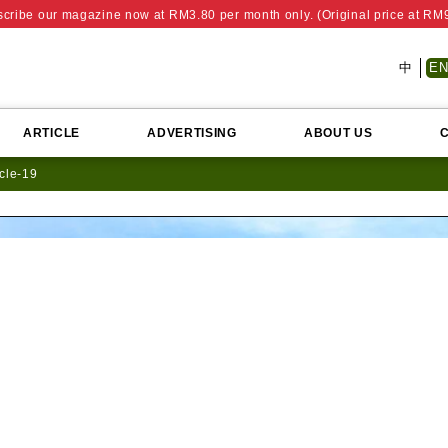
cribe our magazine now at RM3.80 per month only. (Original price at RM
中
E
ARTICLE
ADVERTISING
ABOUT US
icle-19