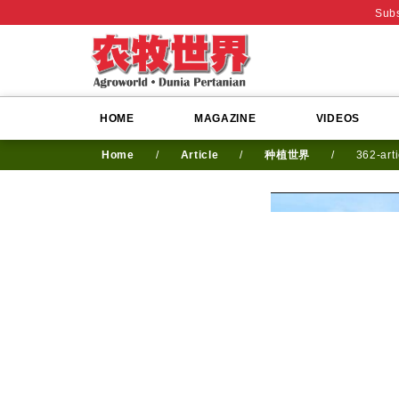
Subs
HOME
MAGAZINE
VIDEOS
Home
/
Article
/
种植世界
/
362-art