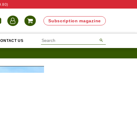
9.80)
N
Subscription magazine
CONTACT US