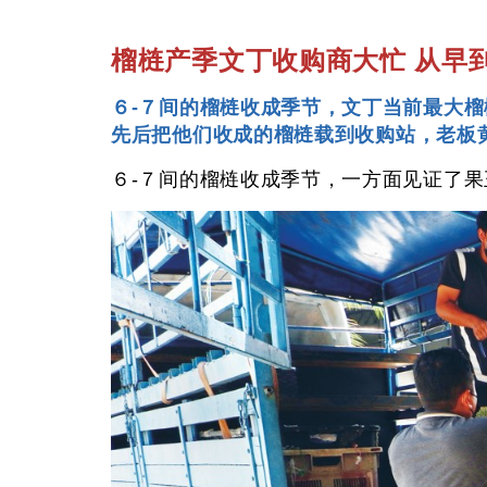
榴梿产季文丁收购商大忙 从早
６-７间的榴梿收成季节，文丁当前最大
先后把他们收成的榴梿载到收购站，老板
６-７间的榴梿收成季节，一方面见证了