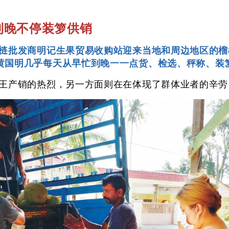
到晚不停装箩供销
榴梿批发商明记生果贸易收购站迎来当地和周边地区的
黄国明几乎每天从早忙到晚一一点货、检选、秤称、装
果王产销的热烈，另一方面则在在体现了群体业者的辛