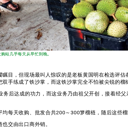
收购站几乎每天从早忙到晚。
饕瞩目，但现场最叫人惊叹的是老板黄国明在检选评估
地把双手练成了铁沙掌，而这铁沙掌完全不怕被尖锐
销业务后达成的功力，而这业务乃由祖父开创，接着经父
平均每天收购、批发合共200～300箩榴梿，随后
梿也交由出口商外销。