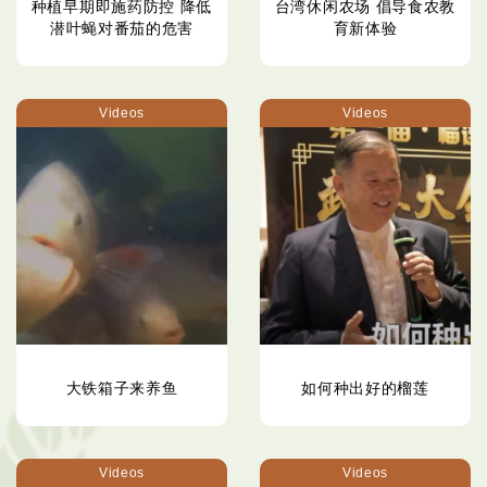
种植早期即施药防控 降低
台湾休闲农场 倡导食农教
潜叶蝇对番茄的危害
育新体验
Videos
Videos
大铁箱子来养鱼
如何种出好的榴莲
Videos
Videos