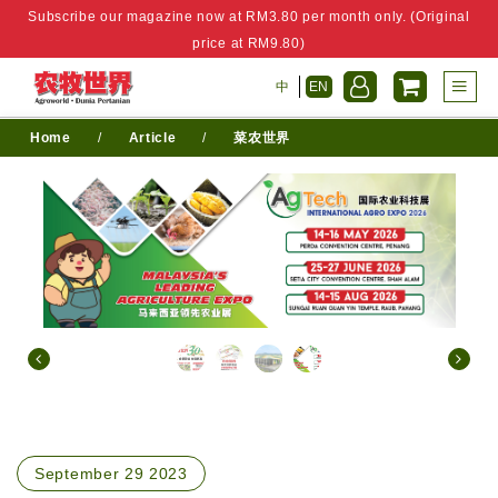
Subscribe our magazine now at RM3.80 per month only. (Original
price at RM9.80)
中
EN
Home
/
Article
/
菜农世界
September 29 2023