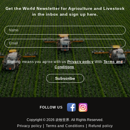
Get the World Newsletter for Agriculture and Livestock
in the inbox and sign up here.
Signing means you agree with us
Privacy policy
With
Terms and
Conditions
.
Subscribe
FOLLOW US
Copyright © 2026 农牧世界. All Rights Reserved.
|
|
Privacy policy
Terms and Conditions
Refund policy