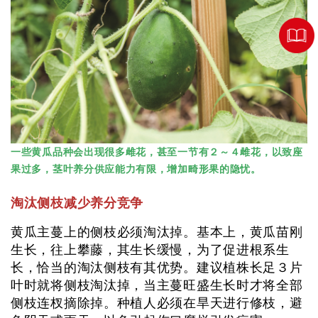
一些黄瓜品种会出现很多雌花，甚至一节有２～４雌花，以致座
果过多，茎叶养分供应能力有限，增加畸形果的隐忧。
淘汰侧枝减少养分竞争
黄瓜主蔓上的侧枝必须淘汰掉。基本上，黄瓜苗刚
生长，往上攀藤，其生长缓慢，为了促进根系生
长，恰当的淘汰侧枝有其优势。建议植株长足３片
叶时就将侧枝淘汰掉，当主蔓旺盛生长时才将全部
侧枝连杈摘除掉。种植人必须在旱天进行修枝，避