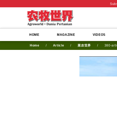
Subs
HOME
MAGAZINE
VIDEOS
Home
/
Article
/
菜农世界
/
380-art