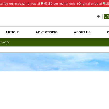
cribe our magazine now at RM3.80 per month only. (Original price at RM
中
E
ARTICLE
ADVERTISING
ABOUT US
icle-15