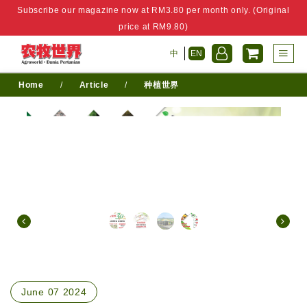
Subscribe our magazine now at RM3.80 per month only. (Original
price at RM9.80)
中
EN
Home
/
Article
/
种植世界
June 07 2024