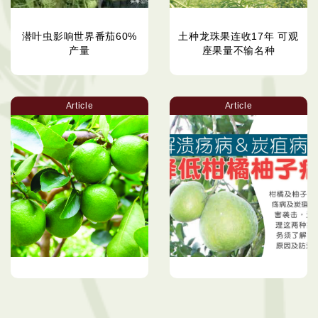
潜叶虫影响世界番茄60%
土种龙珠果连收17年 可观
产量
座果量不输名种
Article
Article
精进各项管理工作 酸柑种
了解溃疡病＆炭疽病导因
植效益更高
降低柑橘柚子病害