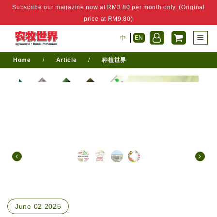
Subscribe our magazine now at RM3.80 per month only. (Original
price at RM9.80)
中
EN
Home
/
Article
/
种植世界
June 02 2025