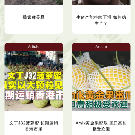
插篱種長豆
生猪产能持续下滑 如何稳
生产？
Article
Article
文丁J32菠萝蜜 长期运销
Amik黄金果蜜瓜 脆口高甜
香港市场
极受欢迎