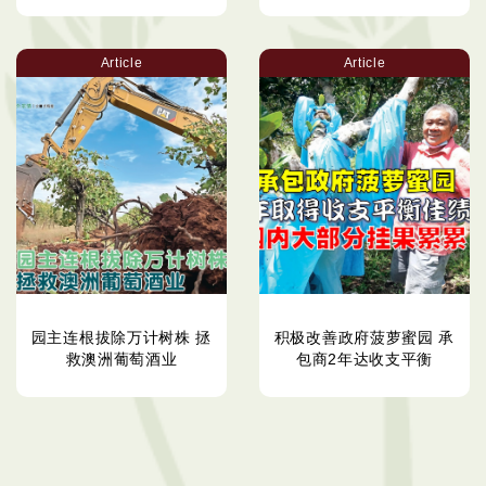
Article
Article
园主连根拔除万计树株 拯
积极改善政府菠萝蜜园 承
救澳洲葡萄酒业
包商2年达收支平衡