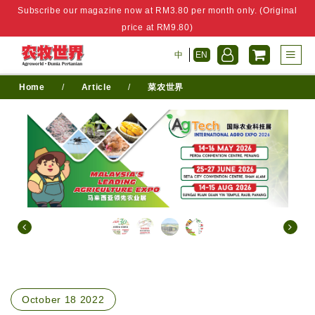
Subscribe our magazine now at RM3.80 per month only. (Original
price at RM9.80)
中
EN
Home
/
Article
/
菜农世界
October 18 2022