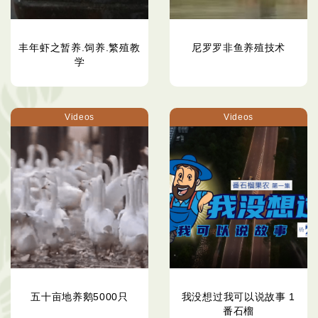
丰年虾之暂养.饲养.繁殖教
尼罗罗非鱼养殖技术
学
Videos
Videos
五十亩地养鹅5000只
我没想过我可以说故事 1
番石榴