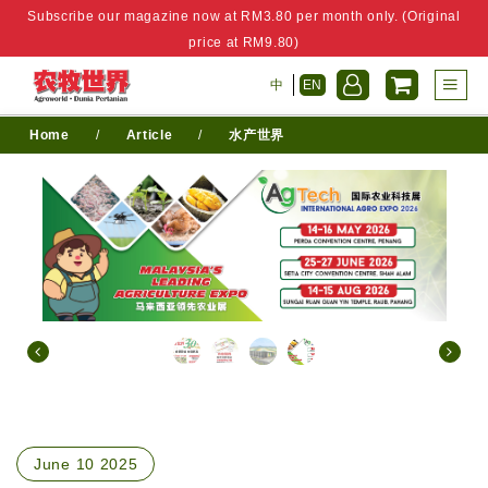
Subscribe our magazine now at RM3.80 per month only. (Original
price at RM9.80)
中
EN
Home
/
Article
/
水产世界
June 10 2025