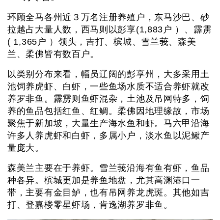
环顾全马各州近３万名注册养殖户，东马沙巴、砂
拉越占大量人数，西马则以彭享(1,883户 ）、霹雳
( 1,365户 ）领头，吉打、槟城、雪兰莪、森美
兰、柔佛皆有数百户。
以类别分布来看，幅员辽阔的彭享州，大多采用土
池饲养虎虾、白虾，一些鱼场水质不适合养虾就改
养罗非鱼。霹雳则鱼虾混杂，土池及吊网特多，饲
养的鱼品包括红鱼、红鲷。柔佛因地理缘故，市场
聚焦于新加坡，大量生产海水鱼和虾。马六甲沿海
许多人养虎虾和白虾，多属小户，淡水鱼以泥鳅产
量庞大。
森美兰主要在于养虾。雪兰莪沿海有鱼有虾，鱼品
种各异。槟城更加是养鱼地盘，尤其高渊港口一
带，主要有金目鲈，也有吊网养龙虎斑。其他如吉
打、登嘉楼零星虾场，肯逸湖养罗非鱼。