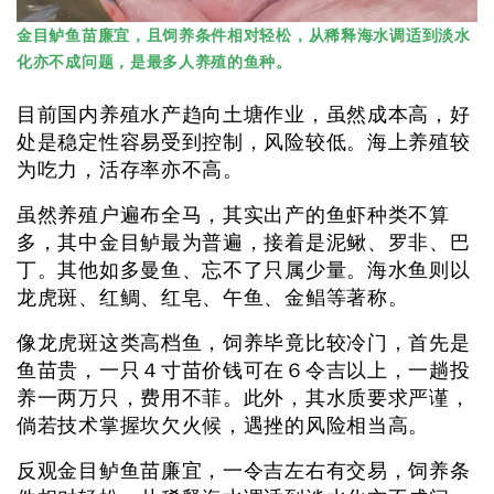
金目鲈鱼苗廉宜，且饲养条件相对轻松，从稀释海水调适到淡水
化亦不成问题，是最多人养殖的鱼种。
目前国内养殖水产趋向土塘作业，虽然成本高，好
处是稳定性容易受到控制，风险较低。海上养殖较
为吃力，活存率亦不高。
虽然养殖户遍布全马，其实出产的鱼虾种类不算
多，其中金目鲈最为普遍，接着是泥鳅、罗非、巴
丁。其他如多曼鱼、忘不了只属少量。海水鱼则以
龙虎斑、红鲷、红皂、午鱼、金鲳等著称。
像龙虎斑这类高档鱼，饲养毕竟比较冷门，首先是
鱼苗贵，一只４寸苗价钱可在６令吉以上，一趟投
养一两万只，费用不菲。此外，其水质要求严谨，
倘若技术掌握坎欠火候，遇挫的风险相当高。
反观金目鲈鱼苗廉宜，一令吉左右有交易，饲养条