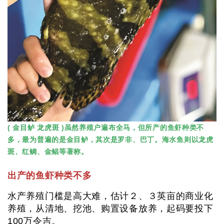
( 金目鲈 龙虎斑 )虽然养殖户遍布全马，但所产的鱼虾种类不
多，最为普遍的是金目鲈，其次是罗非、巴丁。海水鱼则以龙虎
斑、红鲷、金鲳等著称。
出产的鱼虾种类不多
水产养殖门槛是高大难，估计２、３英亩的商业化
养殖，从清地、挖池、购置设备放养，起码要投下
100万令吉。