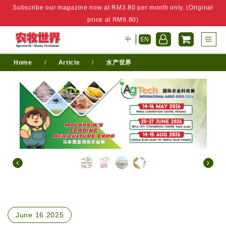
Subscribe our magazine now at RM3.80 per month only. (Original
price at RM9.80)
中
EN
Home
/
Article
/
水产世界
June 16 2025