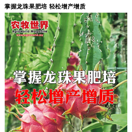
掌握龙珠果肥培 轻松增产增质