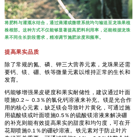
将肥料与灌溉水结合，通过滴灌或微喷系统均匀输送至龙珠果植
株根部。这种方式不仅能够显著提高肥料利用率，还能根据龙珠
果不同生长阶段需求，精准调节施肥浓度和频率。
提高果实品质
除了常规的氮、磷、钾三大营养元素，龙珠果还需
要钙、镁、硼、铁等微量元素以维持正常的生长和
发育。
钙能够增强果皮硬度和果实耐储性，建议通过叶面
喷施0.2～ 0.3％的氯化钙溶液来补充。镁是光合作
用的核心元素，缺乏镁会导致叶片黄化，可通过施
用硫酸镁或叶面喷施0.5％的硫酸镁溶液来解决硼
的补充则能有效提高果实的甜度和均匀度，可在开
花期喷施0.1％的硼砂溶液。铁元素对于防止叶片