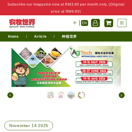
Subscribe our magazine now at RM3.80 per month only. (Original
price at RM9.80)
中
EN
Home
/
Article
/
种植世界
November 14 2025