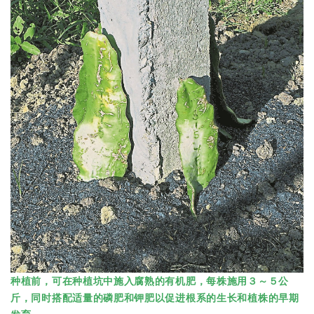
种植前，可在种植坑中施入腐熟的有机肥，每株施用３～５公
斤，同时搭配适量的磷肥和钾肥以促进根系的生长和植株的早期