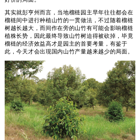
其实就彭亨州而言，当地榴梿园主早年往往都会在
榴梿间中进行种植山竹的一贯做法，不过随着榴梿
树越长越大，而间作在旁的山竹有可能会影响榴梿
植株长势，因此最终导致山竹树迫得被砍掉，毕竟
榴梿的经济效益高才是园主的首要考量，有鉴于
此，今天才会出现国内山竹产量越来越少的局面。