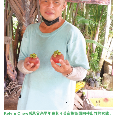
Kelvin Chow感恩父亲早年在其４英亩榴梿园间种山竹的实践，