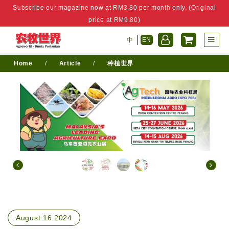
Subscribe our magazine now at RM3.80 per month only. (Original
price at RM9.80)
中
EN
Home
/
Article
/
种植世界
August 16 2024