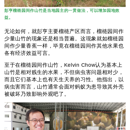
彭亨榴梿园间作山竹是当地园主的一贯做法，可以增加园地效
益。
无论如何，就彭亨主要榴梿产区而言，榴梿园间作
少量山竹的现象还是相当普遍。这现象就如榴梿园
间作少量香蕉一样，毕竟在榴梿园间作其他水果也
各有经济效益可言。
至于在榴梿园间作山竹，Kelvin Chow认为基本上
山竹是相对贱生的水果，不但病虫害问题相对少，
而且它们基本上也有天生天养的习性。他指出，以
病虫害而言，山竹通常会面对蚂蚁为患导致其外壳
被破坏乃致影响外观吧了。