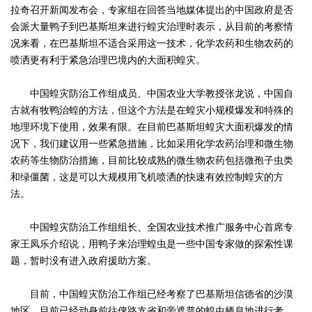
拉奇召开新闻发布会，专家组在回答当地媒体提出的中国政府是否
会派大量鸭子到巴基斯坦来进行蝗灾治理时表示，从目前的考察情
况来看，在巴基斯坦不适合采用这一技术，化学农药和生物农药的
喷洒更有利于紧急治理巴境内的大面积蝗灾。
中国蝗灾防治工作组成员、中国农业大学教授张龙说，中国自
古就有牧鸭治蝗的方法，但这个方法是在蝗灾小规模爆发和特殊的
地理环境下使用，效果有限。在目前巴基斯坦蝗灾大面积爆发的情
况下，我们建议用一些紧急措施，比如采用化学农药治理和微生物
农药等生物防治措施，目前比较成熟的微生物农药包括微孢子虫类
和绿僵菌，这是可以大规模用飞机喷洒的快速有效控制蝗灾的方
法。
中国蝗灾防治工作组组长、全国农业技术推广服务中心首席专
家王凤乐介绍说，用鸭子来治理蝗虫是一些中国专家做的探索性课
题，暂时没有进入政府援助方案。
目前，中国蝗灾防治工作组已经考察了巴基斯坦信德省的沙漠
地区，目前已经动身前往俾路支省和旁遮普的蝗虫栖息地进行考