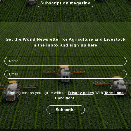
Subscription magazine
Get the World Newsletter for Agriculture and Livestock
in the inbox and sign up here.
Signing means you agree with us
Privacy policy
With
Terms and
Conditions
.
Subscribe