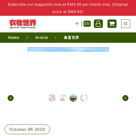
Subscribe our magazine now at RM3.80 per month only. (Original
price at RM9.80)
中
EN
Home
/
Article
/
禽畜世界
October 08 2020