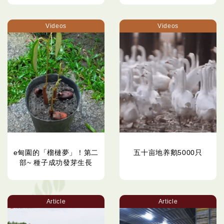
Videos
Videos
e甸園的「榴槤夢」！第二
五十亩地养鹅5000只
部~ 種子成功發芽生長
Article
Article