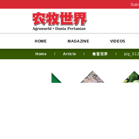
Subs
HOME
MAGAZINE
VIDEOS
Home
/
Article
/
禽畜世界
/
pig_01