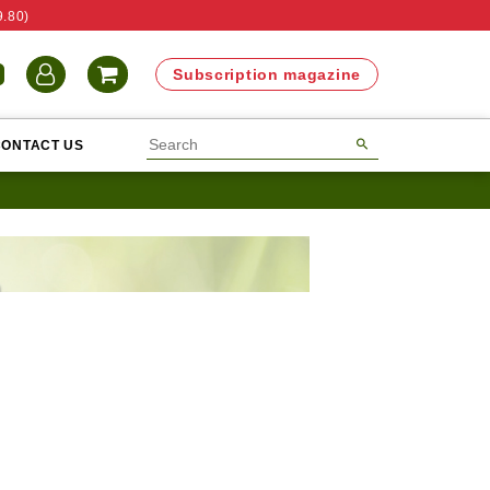
9.80)
N
Subscription magazine
CONTACT US