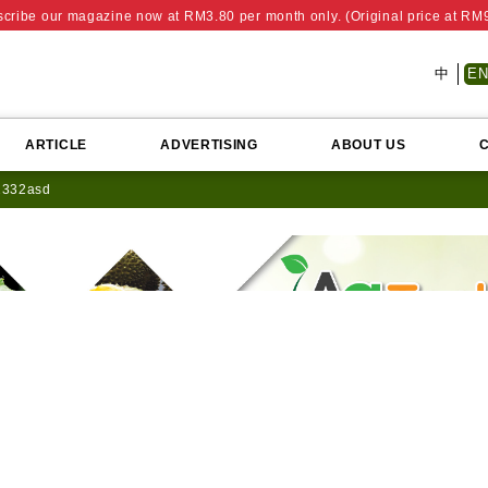
cribe our magazine now at RM3.80 per month only. (Original price at RM
中
E
ARTICLE
ADVERTISING
ABOUT US
2332asd