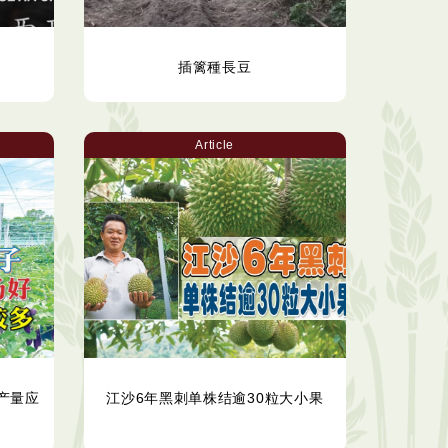
插篱種長豆
Article
产量应
江沙6年黑刺单株结逾30粒大小果