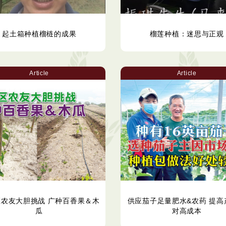
起土箱种植榴梿的成果
榴莲种植：迷思与正观
Article
Article
区农友大胆挑战 广种百香果＆木
供应茄子足量肥水&农药 提高
瓜
对高成本