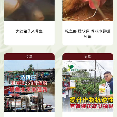
大铁箱子来养鱼
吃鱼虾 睡软床 养鸡串起循
环链
文章
文章