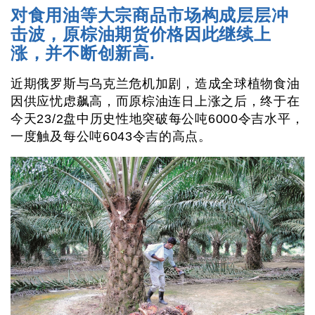
对食用油等大宗商品市场构成层层冲
击波，原棕油期货价格因此继续上
涨，并不断创新高.
近期俄罗斯与乌克兰危机加剧，造成全球植物食油
因供应忧虑飙高，而原棕油连日上涨之后，终于在
今天23/2盘中历史性地突破每公吨6000令吉水平，
一度触及每公吨6043令吉的高点。