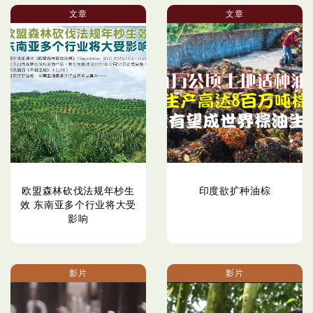
文章
文章
欧盟森林砍伐法规年杪生
印度欲扩种油棕
效 东南亚多个行业将大受
影响
影片
影片