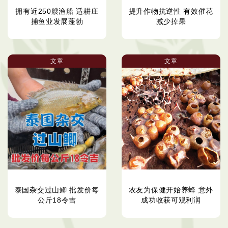
拥有近250艘渔船 适耕庄
提升作物抗逆性 有效催花
捕鱼业发展蓬勃
减少掉果
文章
文章
泰国杂交过山鲫 批发价每
农友为保健开始养蜂 意外
公斤18令吉
成功收获可观利润