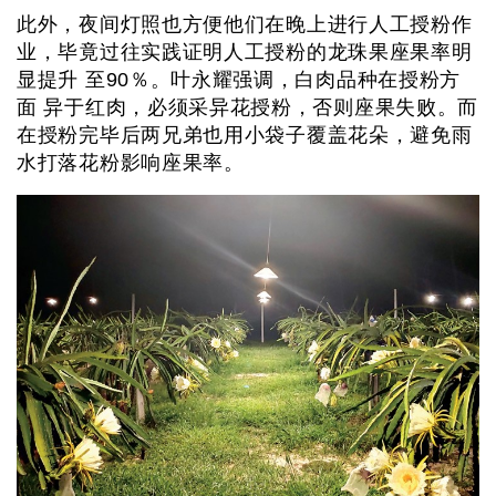
此外，夜间灯照也方便他们在晚上进行人工授粉作
业，毕竟过往实践证明人工授粉的龙珠果座果率明
显提升 至90％。叶永耀强调，白肉品种在授粉方
面 异于红肉，必须采异花授粉，否则座果失败。而
在授粉完毕后两兄弟也用小袋子覆盖花朵，避免雨
水打落花粉影响座果率。