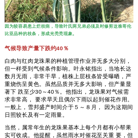
因为较容易患上烂枝病，导致叶氏两兄弟必须及时修剪这株哥伦
比亚品种的枝条，形成光秃秃现象。
气候导致产量下跌约40％
白肉与红肉龙珠果的种植管理作业并无多大分别，
但一样受到气候条件影响。叶永铭指出，当地长达
数月无雨，非常干旱，植株上层枝条皆受曝晒，严
重烧伤呈黄色。虽然品质并无多大影响，但产量显
著下 跌至少30～40％。他指出，龙珠果对气候需
求非常高， 要求旱天且偶尔下雨以起到催花作用。
一般上，雪邦盛产时间介于５～８月， 因为这期间
日照较长及有一定雨量。
当然，属常年生的龙珠果基本上每个月都有小帮果
实可收成。他提醒，虽然雨水对催花至关重 要，但