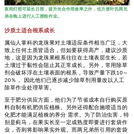
夜间灯照可延长日照，提升光合作用效率之外，也方便叶氏两兄
弟在晚上进行人工授粉作业。
沙质土适合根系成长
属仙人掌科的龙珠果对土壤适应条件相当广泛，大
致上任何土质皆适合，但如要获得高产，建议沙质
地，这是因为龙珠果根系往往在土壤表层生长，若
土壤过于黏性会阻止其正常成长。另外，常用除草
剂会破坏浮在土壤表面的根系，导致产量下跌10～
20％， 因此他们已逐步减少除草剂用量改以人工
除草作业处理草害。
至
于肥分供应方面，他们为了节省成本自行购买原
料自制有机肥供应植株。另外还得配合施喷适当的
化肥才能满足植株的养分 需求。为了防治虫害，特
别是蓟马，在果实长至一定成熟度即要进行套袋作
业，否则将影响果实外观。而两兄弟所引用的套袋