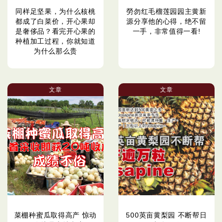
同样足坚果，为什么核桃
勞勿红毛榴莲园园主黄新
都成了白菜价，开心果却
源分享他的心得，绝不留
是奢侈品？看完开心果的
一手，非常值得一看!
种植加工过程，你就知道
为什么那么贵
文章
文章
菜棚种蜜瓜取得高产 惊动
500英亩黄梨园 不断帮日