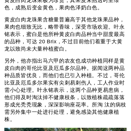
黄皮白肉龙珠果极为珍贵，其果皮未熟透时呈绿
色，成熟后变金黄色，果肉色泽奶白色。
黄皮白肉龙珠果含糖量普遍高于其他龙珠果品种，
果肉也细致无比，略带香味，深受市场欢迎。叶永
铭表示，蜜白是他所种黄皮白肉品种当中甜度最高
的品种，可达 20 Brix，不过目前他们着重于大黄
龙以致尚未大量种植蜜白。
另外，他亦指出马六甲的农友也成功种植同样是黄
皮白肉的哥伦比亚及厄瓜多尔品种。据闻这两种品
种品质皆优良，而他们也已引入种植。不过，哥伦
比亚及厄瓜多尔果实有尖刺易刺伤人，工人作业时
需小心处理。叶永铭表示，这两个品种更易患病，
他们得及时淘汰掉不健康枝条，以致植株疏疏落落
形成光秃秃现象，深深影响座花率。所淘 汰的病枝
需另外集中一处进行处理，避免感染其他健康植
株。