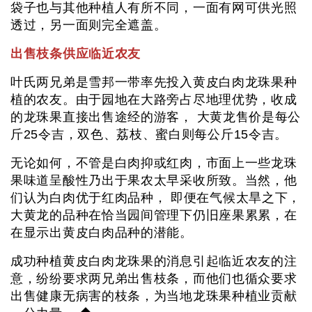
袋子也与其他种植人有所不同，一面有网可供光照
透过，另一面则完全遮盖。
出售枝条供应临近农友
叶氏两兄弟是雪邦一带率先投入黄皮白肉龙珠果种
植的农友。由于园地在大路旁占尽地理优势，收成
的龙珠果直接出售途经的游客， 大黄龙售价是每公
斤25令吉，双色、荔枝、蜜白则每公斤15令吉。
无论如何，不管是白肉抑或红肉，市面上一些龙珠
果味道呈酸性乃出于果农太早采收所致。当然，他
们认为白肉优于红肉品种， 即便在气候太旱之下，
大黄龙的品种在恰当园间管理下仍旧座果累累，在
在显示出黄皮白肉品种的潜能。
成功种植黄皮白肉龙珠果的消息引起临近农友的注
意，纷纷要求两兄弟出售枝条，而他们也循众要求
出售健康无病害的枝条，为当地龙珠果种植业贡献