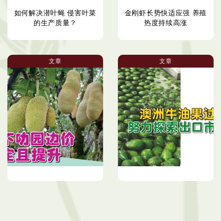
如何解决潜叶蝇 侵害叶菜
金刚虾长势快适应强 养殖
的生产质量？
热度持续高涨
文章
文章
尖不叻园边价 稳定且提升
澳洲牛油果过剩 努力探索
出口市场