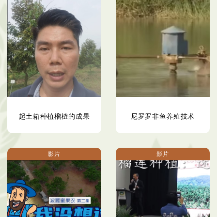
起土箱种植榴梿的成果
尼罗罗非鱼养殖技术
影片
影片