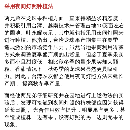
采用夜间灯照种植法
两兄弟在龙珠果种植方面一直秉持精益求精态度，
并积极引用台湾、越南技术来管理占地10英亩左右
的园地。叶永耀表示，其中就包括采用夜间灯照来
进行种植。他指出，台湾龙珠果产期集中在夏季，
造成激烈的市场竞争压力，虽然当地果商利用冷藏
方式来调整夏季盛产期的出货量，但鉴于夏季果实
多而小且甜度低，相比秋冬季的量少果实却大颗
粒、香甜情况下，秋冬季的龙珠果显然更具吸引
力。因此，台湾农友都会使用夜间灯照方法来延长
产期， 提高秋冬季产量。
而经他两兄弟仔细研究并在园地进行上述做法的实
验后，发现可接触到夜间灯照的植株部位因为获得
延长日照， 光合作用效率提升，明显果率更多，甚
至造成植株一边有果，没有灯照的另一边则无果的
现象。