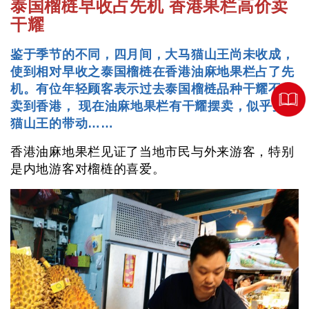
泰国榴梿早收占先机 香港果栏高价卖
干耀
鉴于季节的不同，四月间，大马猫山王尚未收成，
使到相对早收之泰国榴梿在香港油麻地果栏占了先
机。有位年轻顾客表示过去泰国榴梿品种干耀不曾
卖到香港， 现在油麻地果栏有干耀摆卖，似乎受到
猫山王的带动……
香港油麻地果栏见证了当地市民与外来游客，特别
是内地游客对榴梿的喜爱。