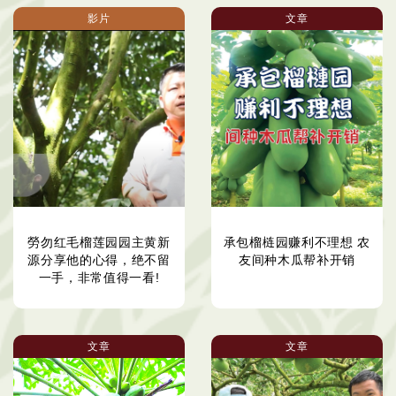
影片
文章
勞勿红毛榴莲园园主黄新
承包榴梿园赚利不理想 农
源分享他的心得，绝不留
友间种木瓜帮补开销
一手，非常值得一看!
文章
文章