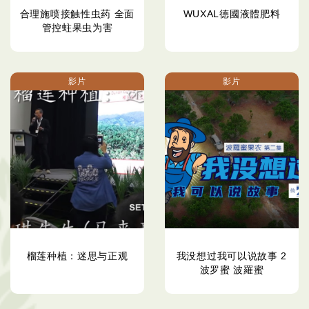
合理施喷接触性虫药 全面
WUXAL德國液體肥料
管控蛀果虫为害
影片
影片
榴莲种植：迷思与正观
我没想过我可以说故事 2
波罗蜜 波羅蜜