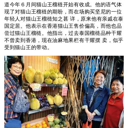
道今年６月间猫山王榴梿开始有收成。他的语气体
现了对猫山王榴梿的期盼，而在场购买坚尼的一位
年轻人对猫山王榴梿知之甚 详，原来他有亲戚在泰
国定居。他表示在香港猫山王售价偏高，而他也品
尝过猫山王榴梿。他指出，过去泰国榴梿品种干耀
不曾卖到香港，现在油麻地果栏有干耀摆 卖，似乎
受到猫山王的带动。