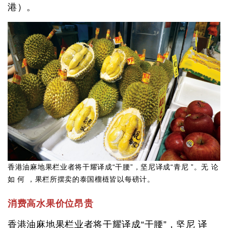
港）。
香港油麻地果栏业者将干耀译成“干腰”，坚尼译成“青尼 ”。无 论
如 何 ，果栏所摆卖的泰国榴梿皆以每磅计。
消费高水果价位昂贵
香港油麻地果栏业者将干耀译成“干腰”，坚尼 译