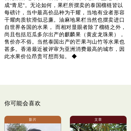
成“青尼”。无论如何，果栏所摆卖的泰国榴梿皆以
每磅计，当中最高价品种为干耀，当地有业者形容
干耀肉质软滑似忌廉。油麻地果栏当然也摆卖进口
自世界各国的水果， 而相对显眼者除了榴梿之外，
尚且包括厄瓜多尔出产的麒麟果（黄皮龙珠果），
售价亦不俗。当然泰国出产的芒果与山竹等水果也
甚多。香港最近被评审为亚洲消费最高的城市，因
此水果价位昂贵可想而知。 ◆
你可能会喜欢
影片
文章