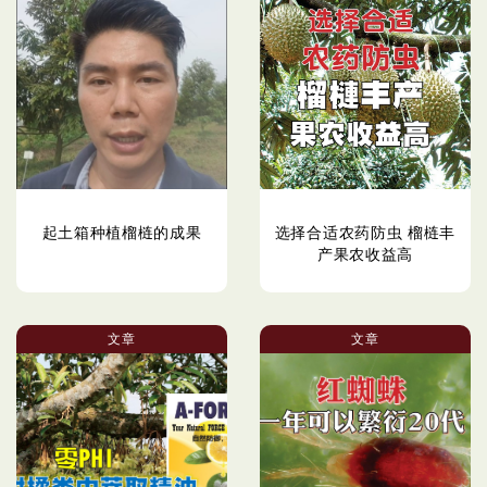
起土箱种植榴梿的成果
选择合适农药防虫 榴梿丰
产果农收益高
文章
文章