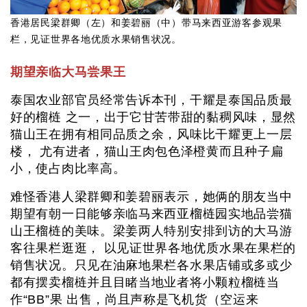
香港居民梁群卿（左）和姜碧丽（中）带马来西亚游客参观果
栏，见证世界各地优质水果销售状况。
期望亲临大马尝果王
泰国农业部官员经常告诉本刊，干耀是泰国品质最
好的榴梿 之一，出于它甘苦带甜的黏稠风味，显然
猫山王在拥有相同品质之余，风味比干耀更上一层
楼， 尤有进者，猫山王肉包色泽橙黄而且种子扁
小，使占肉比率高。
难怪香港人梁群卿和姜碧丽表示，她俩的朋友当中
期望有朝一日能够亲临马来西亚榴梿园实地品尝猫
山王榴梿的美味。梁姜两人特别安排到访的大马游
客往果栏逛逛， 以见证世界各地优质水果在果栏的
销售状况。只见在油麻地果栏各水果店铺或多或少
都有摆卖榴梿并且目睹当地业者将小颗粒榴梿当
作“BB”果 出售，尚且声称是飞机货（空运来