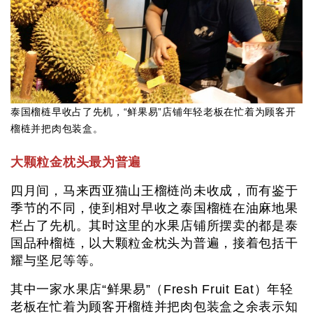
泰国榴梿早收占了先机，“鲜果易”店铺年轻老板在忙着为顾客开
榴梿并把肉包装盒。
大颗粒金枕头最为普遍
四月间，马来西亚猫山王榴梿尚未收成，而有鉴于
季节的不同，使到相对早收之泰国榴梿在油麻地果
栏占了先机。其时这里的水果店铺所摆卖的都是泰
国品种榴梿，以大颗粒金枕头为普遍，接着包括干
耀与坚尼等等。
其中一家水果店“鲜果易”（Fresh Fruit Eat）年轻
老板在忙着为顾客开榴梿并把肉包装盒之余表示知