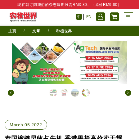
现在就订阅我们的杂志每期只需RM3.80。（原价RM9.80）
中
EN
主页
/
文章
/
种植世界
March 05 2022
泰国榴梿早收占先机 香港果栏高价卖干耀