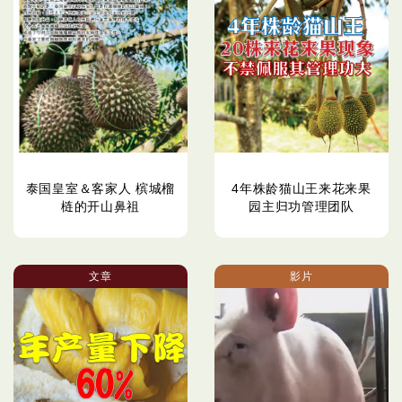
泰国皇室＆客家人 槟城榴
4年株龄猫山王来花来果
梿的开山鼻祖
园主归功管理团队
文章
影片