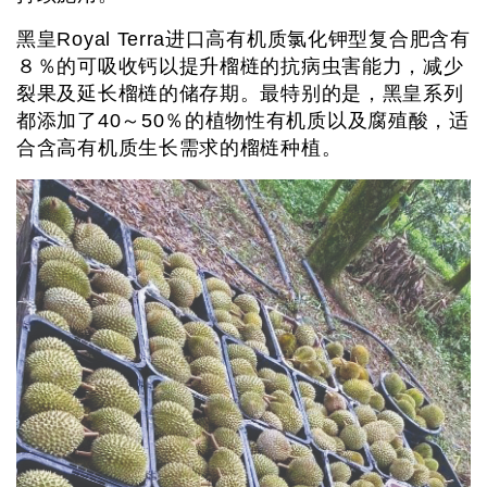
黑皇Royal Terra进口高有机质氯化钾型复合肥含有
８％的可吸收钙以提升榴梿的抗病虫害能力，减少
裂果及延长榴梿的储存期。最特别的是，黑皇系列
都添加了40～50％的植物性有机质以及腐殖酸，适
合含高有机质生长需求的榴梿种植。