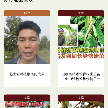
影片
文章
起土箱种植榴梿的成果
山榴梿砧木培育猫山王苗
生命力强韧长势快捷茁壮
文章
文章