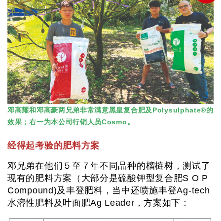
邓高耀和邓高豪两兄弟非常满意黑皇复合肥及Polysulphate®的
效果；右一为本公司行销人员Cosmo。
经得起考验的肥料方案
邓兄弟在他们５至７年不同品种的榴梿树，测试了
现有的肥料方案（大部分是硫酸钾型复合肥S O P
Compound)及丰登肥料，当中还喷施丰登Ag-tech
水溶性肥料及叶面肥Ag Leader，方案如下：