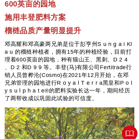
600英亩的园地
施用丰登肥料方案
榴梿品质产量明显提升
邓高耀和邓高豪两兄弟是位于彭亨州S u n g a i Kl
a u 的榴梿种植者，拥有15年的种植经验，目前打
理着600英亩的园地，种有猫山王、黑刺、D 2 4
、D 2 和D 9 9 等。丰登(马)有限公司Fertitrade行
销人员曾桦沦(Cosmo)在2021年12月开始，在邓
兄弟管理的园地进行R o y a l T e r r a黑皇和P o l
y s u l p h a t e®的肥料实验长达一年，期间经历
了两帮收成以巩固此试验的可信度。