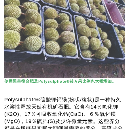
使用黑皇復合肥及Polysulphate®後Ａ果比例也大幅增加。
Polysulphate®硫酸钾钙镁(粉状/粒状)是一种持久
水溶性释放天然有机矿石肥。它含有14％氧化钾
(K2O)、17％可吸收氧化钙(CaO)、６％氧化镁
(MgO)，19％硫肥(S)及少许微量元素。这些养分
都是在榴梿果实膨大期间最需要的养分，高硫成分