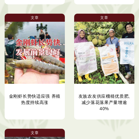
文章
文章
金刚虾长势快适应强 养殖
友族农友供应榴梿优质肥,
热度持续高涨
减少落花落果产量增逾
40%
文章