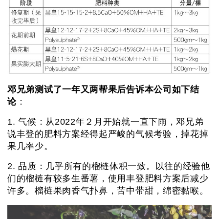
邓兄弟测试了一年又两帮果后告诉本公司如下结
论
：
1. 气候：从2022年２月开始就一直下雨，邓兄弟
说丰登的肥料方案经得起严峻的气候考验，掉花掉
果几率少。
2. 品质：几乎所有的榴梿体积一致。以往的经验他
们的榴梿有较多生番薯，使用丰登肥料方案后减少
许多。榴梿果肉香气扑鼻，苦中带甜，绵密黏喉。