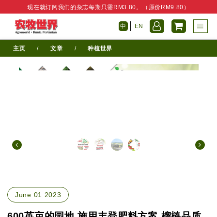
现在就订阅我们的杂志每期只需RM3.80。（原价RM9.80）
中
EN
主页
/
文章
/
种植世界
June 01 2023
600英亩的园地 施用丰登肥料方案 榴梿品质