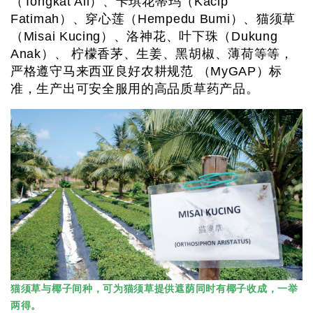
（Tongkat Ali）、卡琪花蒂玛（Kacip
Fatimah）、穿心莲（Hempedu Bumi）、猫须草
（Misai Kucing）、洛神花、叶下珠（Dukung
Anak）、 柠檬香茅、生姜、黑胡椒、薄荷等等，
严格遵守马来西亚良好农耕规范 （MyGAP）标
准，生产出可安全服用的高品质草药产品。
猫须草与椰子间种，可为猫须草提供遮荫同时有椰子收成，一举
两得。