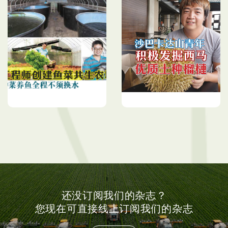
工程师创建鱼菜共生农场
沙巴卡達山青年業者 積極
种菜养鱼全程不须换水
發掘西馬 優質土種榴槤
还没订阅我们的杂志？
您现在可直接线上订阅我们的杂志