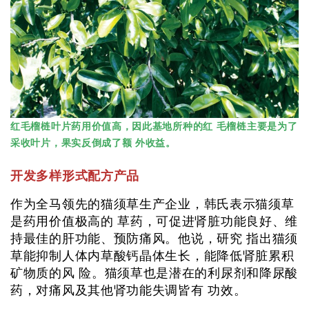
红毛榴梿叶片药用价值高，因此基地所种的红 毛榴梿主要是为了
采收叶片，果实反倒成了额 外收益。
开发多样形式配方产品
作为全马领先的猫须草生产企业，韩氏表示猫须草
是药用价值极高的 草药，可促进肾脏功能良好、维
持最佳的肝功能、预防痛风。他说，研究 指出猫须
草能抑制人体内草酸钙晶体生长，能降低肾脏累积
矿物质的风 险。猫须草也是潜在的利尿剂和降尿酸
药，对痛风及其他肾功能失调皆有 功效。