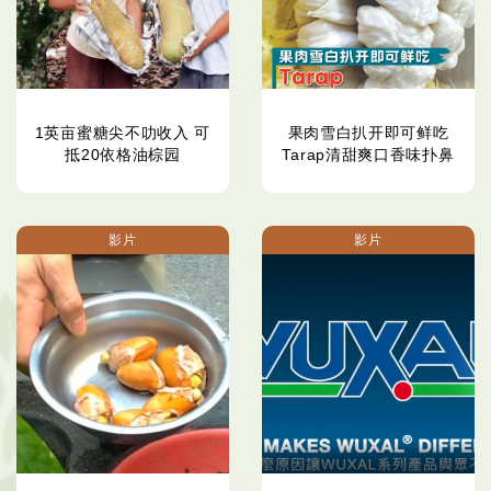
1英亩蜜糖尖不叻收入 可
果肉雪白扒开即可鲜吃
抵20依格油棕园
Tarap清甜爽口香味扑鼻
影片
影片