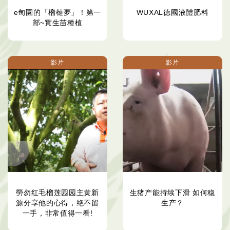
e甸園的「榴槤夢」！第一
WUXAL德國液體肥料
部~實生苗種植
影片
影片
勞勿红毛榴莲园园主黄新
生猪产能持续下滑 如何稳
源分享他的心得，绝不留
生产？
一手，非常值得一看!