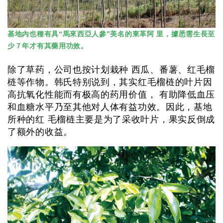
基地內也種有具“馬來西亞人參”美名的東革阿 里，據悉需生長至
少７年才有其藥用功效。
除了草药，公司也按计划栽种 西瓜、番薯、红毛榴
梿等作物。韩氏特别说到，其实红毛榴梿的叶片因
高抗氧化性能而有极高的药用价值， 有助降低血压
和血糖水平乃至其他对人体有益功效。因此，基地
所种的红 毛榴梿主要是为了采收叶片，果实反倒成
了额外的收益。