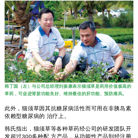
韩丁国（左）与公司总经理刘振康表示猫须草是药用价值极高的
草药，可促进肾脏功能良好、维持最佳的肝功能、预防痛风。
此外，猫须草因其抗糖尿病活性而可用在非胰岛素
依赖型糖尿病的 治疗上。
韩氏指出，猫须草等各种草药经公司的研发团队开
发超过300多种配 方产品，从功能性产品到经注册