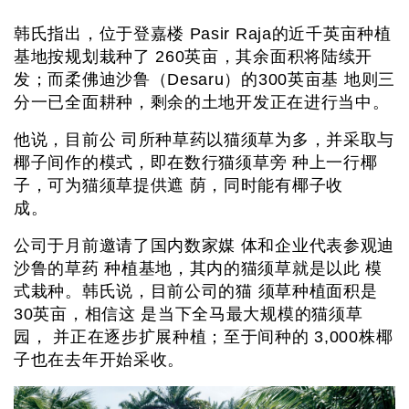
韩氏指出，位于登嘉楼 Pasir Raja的近千英亩种植
基地按规划栽种了 260英亩，其余面积将陆续开
发；而柔佛迪沙鲁（Desaru）的300英亩基 地则三
分一已全面耕种，剩余的土地开发正在进行当中。
他说，目前公 司所种草药以猫须草为多，并采取与
椰子间作的模式，即在数行猫须草旁 种上一行椰
子，可为猫须草提供遮 荫，同时能有椰子收
成。
公司于月前邀请了国内数家媒 体和企业代表参观迪
沙鲁的草药 种植基地，其内的猫须草就是以此 模
式栽种。韩氏说，目前公司的猫 须草种植面积是
30英亩，相信这 是当下全马最大规模的猫须草
园， 并正在逐步扩展种植；至于间种的 3,000株椰
子也在去年开始采收。