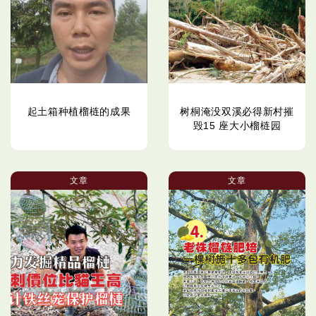
起土箱种植榴梿的成果
树桐淹没双溪必得新村摧
毁15 座大小榴梿园
文章
文章