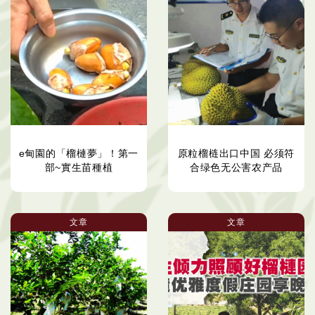
e甸園的「榴槤夢」！第一
原粒榴梿出口中国 必须符
部~實生苗種植
合绿色无公害农产品
文章
文章