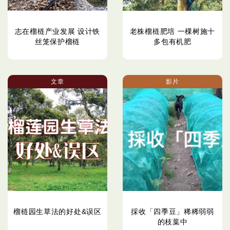
志在榴梿产业发展 设计铁
老株榴梿肥培 一棵树施十
丝笼保护榴梿
多包有机肥
文章
影片
榴梿园生草法的好处&误区
採收「四季豆」稀稀弱弱
的枝葉中