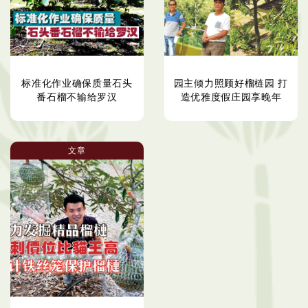
标准化作业确保质量石头
园主倾力照顾好榴梿园 打
番石榴不输给罗汉
造优雅度假庄园享晚年
文章