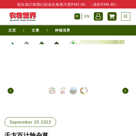
现在就订阅我们的杂志每期只需RM3.80。（原价RM9.80）
中
EN
主页
/
文章
/
种植世界
September 25 2022
千方百计除杂草