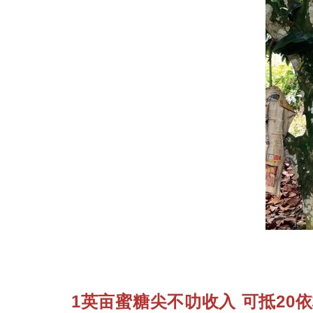
1英亩蜜糖尖不叻收入 可抵20