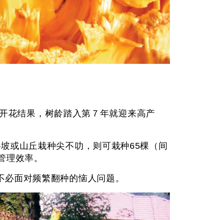
３年就开花结果，树龄踏入第７年就迎来高产
斜坡或山丘栽种尖不叻，则可栽种65棵（间
管理效率。
就不必面对频繁翻种的恼人问题。