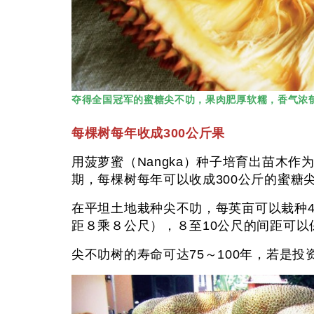
夺得全国冠军的蜜糖尖不叻，果肉肥厚软糯，香气浓
每棵树每年收成300公斤果
用菠萝蜜（Nangka）种子培育出苗木作
期，每棵树每年可以收成300公斤的蜜糖
在平坦土地栽种尖不叻，每英亩可以栽种4
距８乘８公尺），８至10公尺的间距可
尖不叻树的寿命可达75～100年，若是