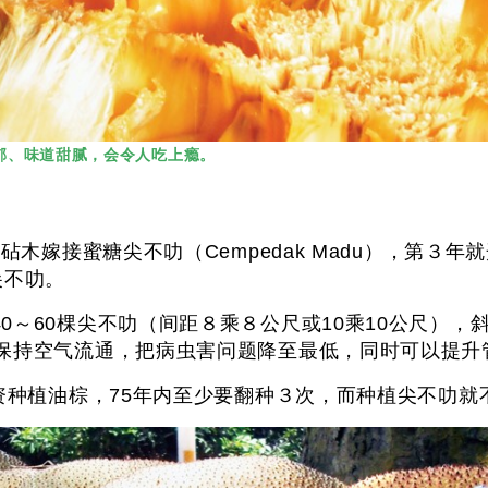
郁、味道甜腻，会令人吃上瘾。
为砧木嫁接蜜糖尖不叻（Cempedak Madu），第
尖不叻。
0～60棵尖不叻（间距８乘８公尺或10乘10公尺），
以保持空气流通，把病虫害问题降至最低，同时可以提升
投资种植油棕，75年内至少要翻种３次，而种植尖不叻