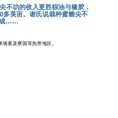
现尖不叻的收入更胜棕油与橡胶，
0多英亩。谢氏说栽种蜜糖尖不
成……
柬埔寨及寮国等热带地区。