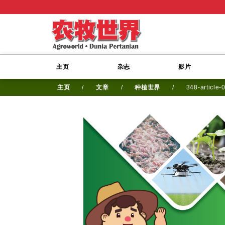
主页
杂志
影片
主页
/
文章
/
种植世界
/
348-article-