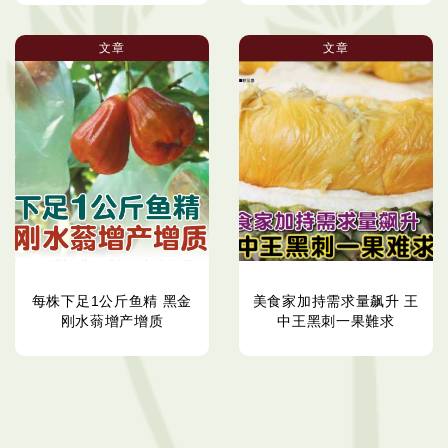
文章
文章
每株下足1公斤鱼精 黑金
美食家加持需求量飙升 王
刚水蓊增产增质
中王黑刺一果難求