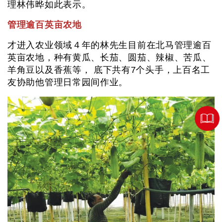
理林伟晔如此表示。
管理逾百英亩农地
才进入农业领域４年的林先生目前在北马管理逾百
英亩农地，种有黄瓜、长茄、圆茄、辣椒、苦瓜、
羊角豆以及香蕉等， 底下共有7个头手，上百名工
友协助他管理日常园间作业。