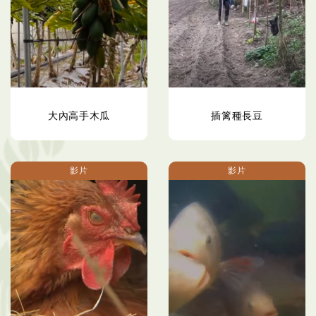
大內高手木瓜
插篱種長豆
影片
影片