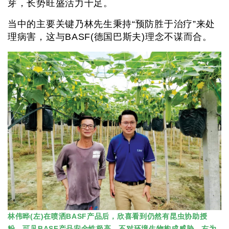
芽，长势旺盛活力十足。
当中的主要关键乃林先生秉持“预防胜于治疗”来处
理病害，这与BASF(德国巴斯夫)理念不谋而合。
林伟晔(左)在喷洒BASF产品后，欣喜看到仍然有昆虫协助授
粉，可见BASF产品安全性极高，不对环境生物构成威胁。右为