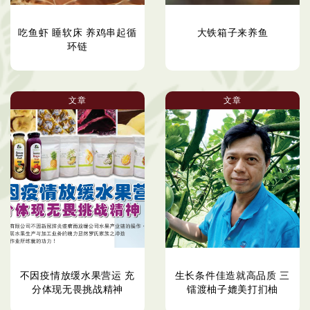
吃鱼虾 睡软床 养鸡串起循
大铁箱子来养鱼
环链
文章
文章
不因疫情放缓水果营运 充
生长条件佳造就高品质 三
分体现无畏挑战精神
镭渡柚子媲美打扪柚