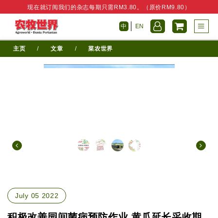
现在就订阅我们的杂志每期只需RM3.80。（原价RM9.80）
中
EN
主页
/
文章
/
菜农世界
July 05 2022
积极改善园间菌病预防作业 黄瓜延长采收期