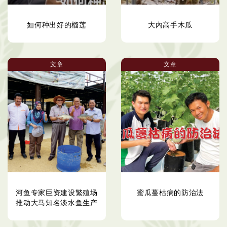
如何种出好的榴莲
大內高手木瓜
文章
文章
河鱼专家巨资建设繁殖场
蜜瓜蔓枯病的防治法
推动大马知名淡水鱼生产