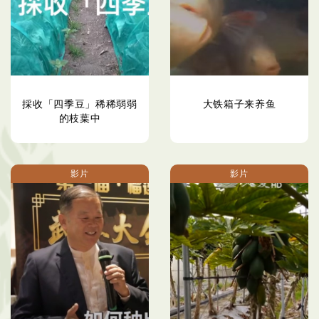
採收「四季豆」稀稀弱弱
大铁箱子来养鱼
的枝葉中
影片
影片