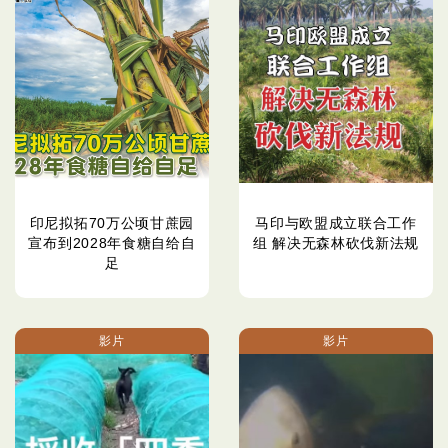
印尼拟拓70万公顷甘蔗园
马印与欧盟成立联合工作
宣布到2028年食糖自给自
组 解决无森林砍伐新法规
足
影片
影片