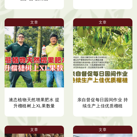
文章
文章
液态植物天然增果肥水 提
亲自督促每日园间作业 持
升榴梿树上XL果数量
续生产上佳优质榴梿
文章
文章