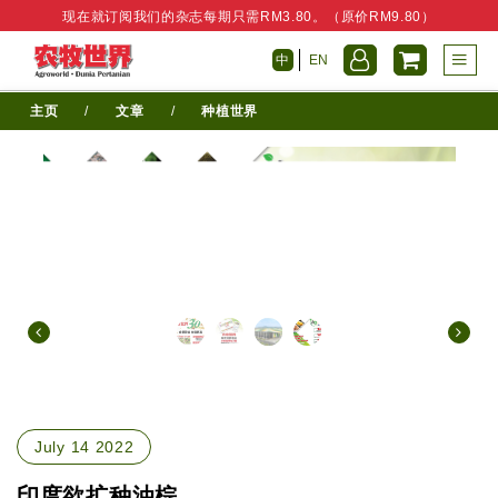
现在就订阅我们的杂志每期只需RM3.80。（原价RM9.80）
中
EN
主页
/
文章
/
种植世界
July 14 2022
印度欲扩种油棕