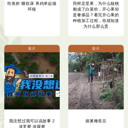
吃鱼虾 睡软床 养鸡串起循
同样足坚果，为什么核桃
环链
都成了白菜价，开心果却
是奢侈品？看完开心果的
种植加工过程，你就知道
为什么那么贵
影片
影片
我没想过我可以说故事 2
插篱種長豆
波罗蜜 波羅蜜