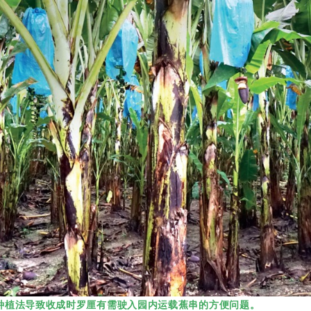
种植法导致收成时罗厘有需驶入园内运载蕉串的方便问题。