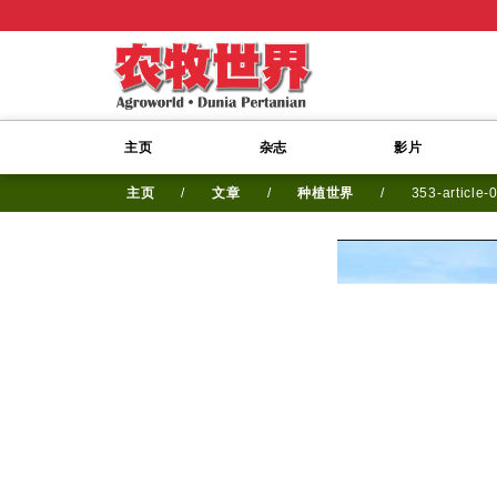
主页
杂志
影片
主页
/
文章
/
种植世界
/
353-article-