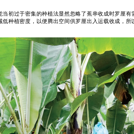
觉当初过于密集的种植法显然忽略了蕉串收成时罗厘有
低种植密度，以便腾出空间供罗厘出入运载收成，所以他