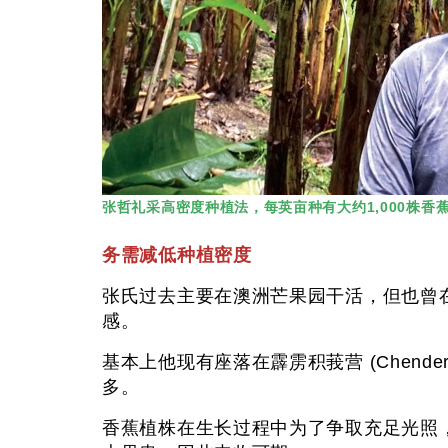
张哲礼采高密度种植法，每英亩种有大约1,000株香蕉
务需减低种植密度
张氏过去主要在澳洲芒果园干活，但也曾
感。
基本上他现有座落在霹雳积莪营 (Chender
多。
香蕉植株在生长过程中为了争取充足光照