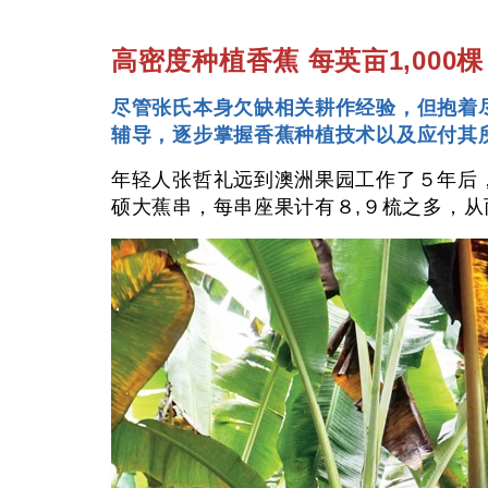
高密度种植香蕉 每英亩1,000棵
尽管张氏本身欠缺相关耕作经验，但抱着
辅导，逐步掌握香蕉种植技术以及应付其
年轻人张哲礼远到澳洲果园工作了５年后
硕大蕉串，每串座果计有８,９梳之多，