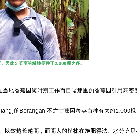
，因此２英亩的耕地便种了2,000棵之多。
在当地香蕉园短时期工作而目睹那里的香蕉园引用高密
iang)的Berangan 不烂甘蕉园每英亩种有大约1,0
， 以致越长越高，而高大的植株在施肥得法、水分充