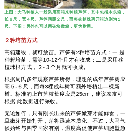
上图：大马种植人一般采用高箱来种植芦笋，其中包括木头箱，
长８尺，宽４尺。芦笋间距２尺，而每株植株离开箱边则为１
尺。下图：另外也可以用砖块做箱，更为耐用。
２种培苗方式
高箱建竣，就可放苗。芦笋有2种培苗方式：一 是
种籽培苗，需等10-12个月才有收成；二是采用移
植球根方式，２-３个月就可收成。
根据周氏多年观察芦笋所得，理想的成年芦笋树应
高５-６尺，而每3棵成年树可额外培植出—棵新
树。标准的上市笋枝长度应是25cm，建议农友可
根据 此数据进行采收。
无论如何，只有刚长出来的芦笋嫩芽才能鲜食，一
旦嫩芽开始打开，芽将迅速木质化。不过，大马气
候始终与四季国家有别，温度高促使芦笋细胞壁急