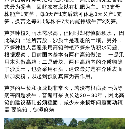
式最为妥当，因此农友应以有机肥为主。每3支母
株能产1支笋，每3天产1支后就可休息3天又产1支
笋，换言之每3只母株在7天内能持续生产2支笋。
芦笋种植对雨水需求高，但同时却得慎防积水， 因
此诚如上述所言般，沙质土是理想的土壤。另外，
芦笋种植人普遍采用高箱种植芦笋来防积水问题。
根据观察，目前国内基本有两种高箱做法： 一是采
用木头做高箱；二是砖块。两种高箱内的介质物除
了沙质土，也会采用石头，建议最好是在介质表面
层加炭粉，以起到预防真菌为害作用。
芦笋的生长和收成期非常长，若没有根病及叶病等
病害问题发生，普遍可采收长达20～30年，因此高
箱的建设基础必须稳固，减少未来损坏问题而动辄
需 要换箱，徒添麻烦。