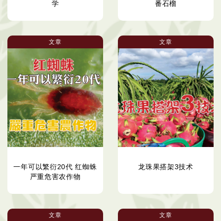
学
番石榴
文章
文章
一年可以繁衍20代 红蜘蛛
龙珠果搭架3技术
严重危害农作物
文章
文章