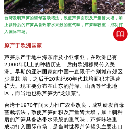
台湾发明芦笋的留母茎栽培法，致使芦笋面积及产量皆大增，加
上驯种后的芦笋具备热带水果般的重气味，芦笋味较重，成功打
入国际市场。
原产于欧洲国家
芦笋原产于地中海东岸及小亚细亚，在欧洲已有
2,000年以上的种植历史，后由欧洲移民传入美
洲。早期的亚洲国家如中国一直限于个别城市郊区
少量栽 培，之后于20世纪60年代栽培面积才迅速
扩大。现主要分布在山东的菏泽、山西等华北地
区，而当地也称芦笋为“龙须菜”。
台湾于1970年间大力推广农业改良，成功研发留母
茎栽培法，致使芦笋面积及产量皆大增，加上驯种
后的芦笋具备热带水果般的重气味，芦笋味较重，
成功打入国际市场，是当时世界芦笋罐头主要出口