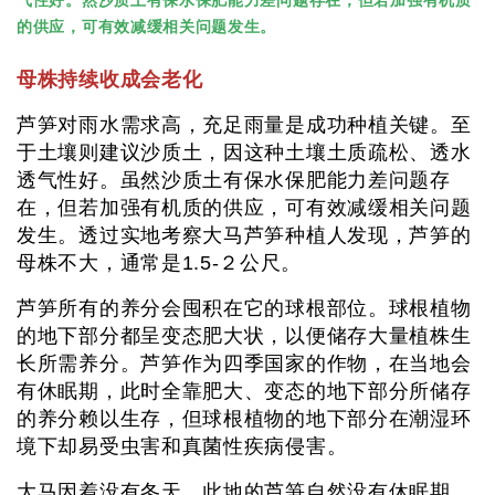
气性好。然沙质土有保水保肥能力差问题存在，但若加强有机质
的供应，可有效减缓相关问题发生。
母株持续收成会老化
芦笋对雨水需求高，充足雨量是成功种植关键。至
于土壤则建议沙质土，因这种土壤土质疏松、透水
透气性好。虽然沙质土有保水保肥能力差问题存
在，但若加强有机质的供应，可有效减缓相关问题
发生。透过实地考察大马芦笋种植人发现，芦笋的
母株不大，通常是1.5-２公尺。
芦笋所有的养分会囤积在它的球根部位。球根植物
的地下部分都呈变态肥大状，以便储存大量植株生
长所需养分。芦笋作为四季国家的作物，在当地会
有休眠期，此时全靠肥大、变态的地下部分所储存
的养分赖以生存，但球根植物的地下部分在潮湿环
境下却易受虫害和真菌性疾病侵害。
大马因着没有冬天，此地的芦笋自然没有休眠期，