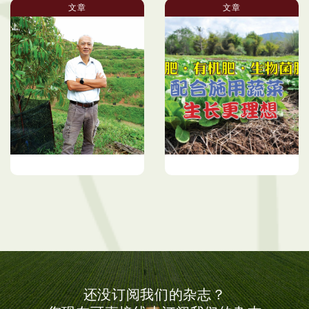
文章
文章
3,000英亩榴梿园 分段进
化肥 • 有机肥 • 生物菌肥
行反季座果计划
配合施用蔬菜生长更理想
还没订阅我们的杂志？