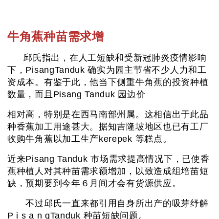
牛角蕉种苗需求增
邱氏指出，在人工短缺和受新冠肺炎疫情影响
下，PisangTanduk 确实为园主节省不少人力和工
资成本。有鉴于此，他当下侧重牛角蕉的投资种植
数量，而且Pisang Tanduk 园边价
相对高，特别是在西马南部州属。这相信出于此品
种香蕉加工用途甚大。据知吉隆坡地区也已有工厂
收购牛角蕉以加工生产kerepek 等糕点。
近来Pisang Tanduk 市场需求提高情况下，已使香
蕉种植人对其种苗需求额增加，以致造成组培苗短
缺，预期要到今年６月间才会有货源供应。
不过邱氏一直来都引用自身所出产的吸芽纾解
P i s a n gTanduk 种苗短缺问题。