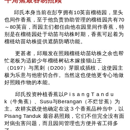
邱氏本身当前在彭亨拥有10英亩榴梿园，里头
也间作香蕉，至于他负责协助管理的榴梿园共有70
～80英亩，而园主们都任由他在园里间作香蕉，特
别是在榴梿园处于幼苗与幼株时期，香蕉可起着为
榴梿幼苗幼株提供遮荫防晒功能。
更甚者，邱顺发在照顾榴梿幼苗幼株之余也帮
忙老板为适龄少年榴梿树砧木嫁接猫山王
（D197）与黑刺（D200）芽眼或插枝，这使园主
极为乐意与他密切合作。当然这也使他更专心地做
好照顾作物的本能。
邱氏投资种植香蕉以P i s a n g T a n d u
k（牛角蕉）、Susu与Berangan（不烂甘蕉）为
主。农耕实践使他确定在这３个香蕉品种当中，以
Pisang Tanduk 最容易照顾，它们不但完全没有面
对病虫害问题，而且园间管理也方便并省工得多