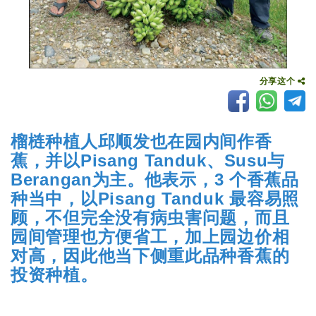
分享这个
榴梿种植人邱顺发也在园内间作香
蕉，并以Pisang Tanduk、Susu与
Berangan为主。他表示，3 个香蕉品
种当中，以Pisang Tanduk 最容易照
顾，不但完全没有病虫害问题，而且
园间管理也方便省工，加上园边价相
对高，因此他当下侧重此品种香蕉的
投资种植。