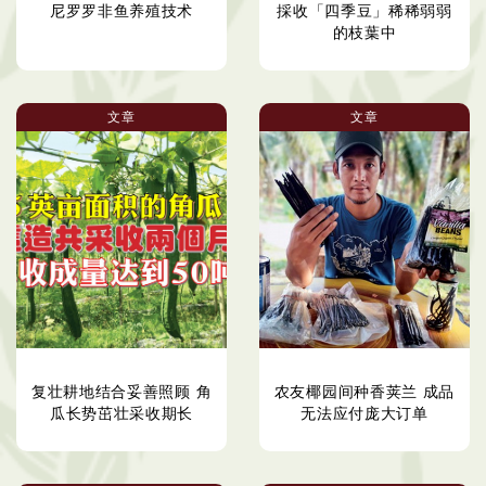
尼罗罗非鱼养殖技术
採收「四季豆」稀稀弱弱
的枝葉中
文章
文章
复壮耕地结合妥善照顾 角
农友椰园间种香荚兰 成品
瓜长势茁壮采收期长
无法应付庞大订单