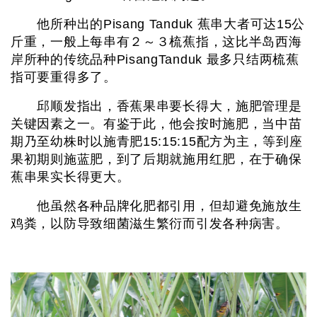
他所种出的Pisang Tanduk 蕉串大者可达15公
斤重，一般上每串有２～３梳蕉指，这比半岛西海
岸所种的传统品种PisangTanduk 最多只结两梳蕉
指可要重得多了。
邱顺发指出，香蕉果串要长得大，施肥管理是
关键因素之一。有鉴于此，他会按时施肥，当中苗
期乃至幼株时以施青肥15:15:15配方为主，等到座
果初期则施蓝肥，到了后期就施用红肥，在于确保
蕉串果实长得更大。
他虽然各种品牌化肥都引用，但却避免施放生
鸡粪，以防导致细菌滋生繁衍而引发各种病害。