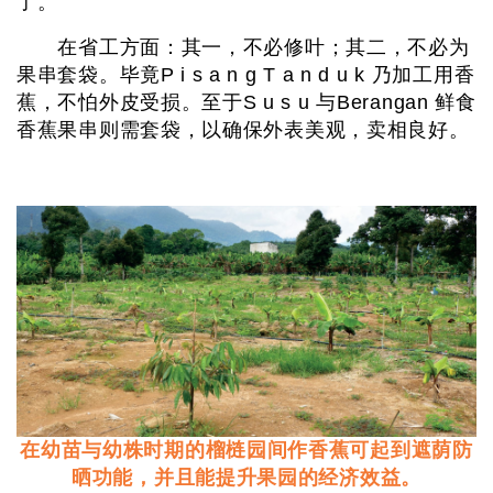
了。
在省工方面：其一，不必修叶；其二，不必为
果串套袋。毕竟P i s a n g T a n d u k 乃加工用香
蕉，不怕外皮受损。至于S u s u 与Berangan 鲜食
香蕉果串则需套袋，以确保外表美观，卖相良好。
在幼苗与幼株时期的榴梿园间作香蕉可起到遮荫防
晒功能，并且能提升果园的经济效益。