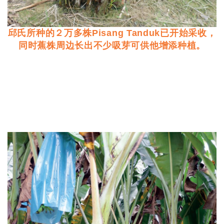
邱氏所种的２万多株Pisang Tanduk已开始采收，
同时蕉株周边长出不少吸芽可供他增添种植。