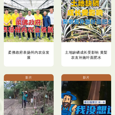
柔佛政府表扬州内农业发
土地缺磷成长受影响 黄梨
展
农友补施叶面肥水
影片
影片