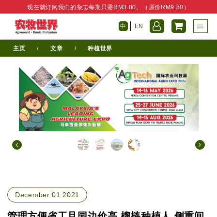
现在就订阅我们的杂志每期只需RM3.80。（原价RM9.80）
中
EN
主页
/
文章
/
种植世界
December 01 2021
管理方便省工且园边价高 榴梿种植人 侧重间