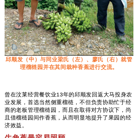
邱顺发（中）与同业梁氏（左）、廖氏（右）就管
理榴梿园并在其间栽种香蕉进行交流。
曾在汶莱经营餐饮业13年的邱顺发回返大马投身农
业发展，首选当然侧重榴梿，不但负责协助忙于经
商的老板管理榴梿园，而且在取得对方协议下，尚
且借榴梿园间作香蕉，从而明显地提升了果园的经
济效益。
牛角蕉最容易照顾