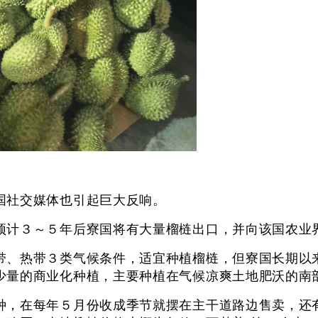
数国社交媒体也引起巨大反响。
出预计３～５年后寮国将有大量榴梿出口，并向该国
带、热带３类气候条件，适宜种植榴梿，但寮国长期以
极少量的商业化种植，主要种植在气候凉爽土地肥沃
种，在每年５月份收成季节就摆在主干道路边售卖，还