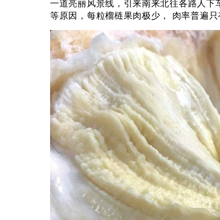
一道亮丽风景线，引来南来北往各路人下车
等原因，每粒榴梿果肉极少， 肉率普遍只