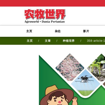
主页
杂志
影片
主页
/
文章
/
种植世界
/
358-article-