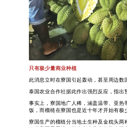
只有极少量商业种植
此消息立时在寮国引起轰动，甚至周边
泰国农业合作社据此作出强烈反应，指
事实上，寮国地广人稀，涵盖温带、亚热
饭，而榴梿在寮国也是近十年才开始有
寮国生产的榴梿分当地土生种及金枕头两