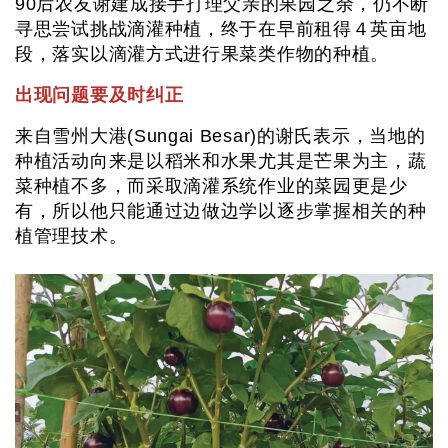
90后农友谢建成接手打理父亲的果园之余，仍不断
寻思尝试挑战滴灌种植，终于在早前租得４英亩地
段，落实以滴灌方式进行果菜类作物的种植。
出现问题要及时纠正
来自雪州大港(Sungai Besar)的谢氏表示，当地的
种植活动向来是以稻米和水果尤其是芒果为主，蔬
菜种植不多，而采取滴灌系统作业的菜园更是少
有，所以他只能通过边做边学以逐步掌握相关的种
植管理技术。