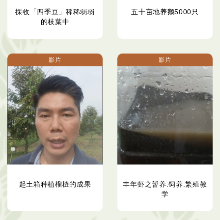
採收「四季豆」稀稀弱弱
五十亩地养鹅5000只
的枝葉中
影片
影片
起土箱种植榴梿的成果
丰年虾之暂养.饲养.繁殖教
学