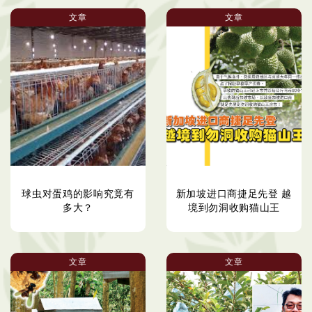
文章
文章
球虫对蛋鸡的影响究竟有
新加坡进口商捷足先登 越
多大？
境到勿洞收购猫山王
文章
文章