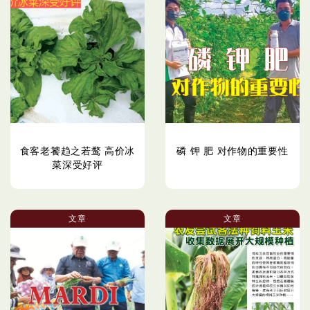
食客老饕趋之若鹜 高价冰
磷 钾 肥 对作物的重要性
菜深受好评
文章
文章