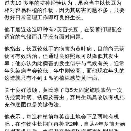
过去10 多年的耕种经验认为，果菜当中以长豆为
相对容易种植的作物，因为其病害问题不多，只要
做好日常管理工作即可良好生长。
他于最近这造即种有2英亩长豆，在妥善打理配合
适宜的气候而几乎没有面对问题。
他指出，长豆较棘手的病害为黄叶病，目前尚无药
物可有效防治，但通过良好照顾可以降低其发生
率；他亦认为此病害的发生似乎与气候有关，通常
年头染病率会较低，年中则较高，而他现在年头的
这造就只有不到１％的植株感染黄叶病。
关于良好照顾，黄氏除了每5天固定施喷农药一次
防控黄叶病、锈病及害虫，弃用生鸡粪改以有机肥
充作底肥也是关键做法。
他表示，每造种植前每英亩土地会下足两吨有机
肥，在作物生长期间再补充2吨，自从4年多前开始