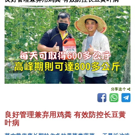
分享这个
良好管理兼弃用鸡粪 有效防控长豆黄
叶病