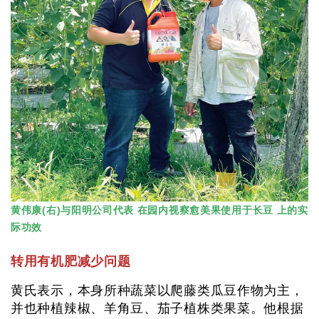
黄伟康(右)与阳明公司代表 在园内视察愈美果使用于长豆 上的实
际功效
转用有机肥减少问题
黄氏表示，本身所种蔬菜以爬藤类瓜豆作物为主，
并也种植辣椒、羊角豆、茄子植株类果菜。他根据