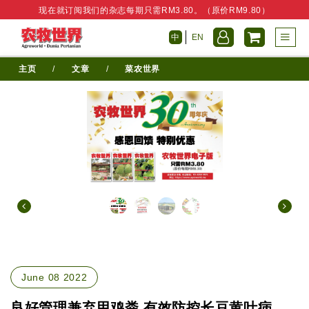
现在就订阅我们的杂志每期只需RM3.80。（原价RM9.80）
中
EN
主页
/
文章
/
菜农世界
June 08 2022
良好管理兼弃用鸡粪 有效防控长豆黄叶病