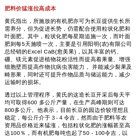
肥料价猛涨拉高成本
黄氏指出，所施放的有机肥亦可为长豆提供生长所
需养分，但为促进长势，仍需配合使用粒状化肥和
叶面肥。其中，粒状化肥每星期追施一次，而叶面
肥则每5天施喷一次，主要是引用阳明(农)有限公司
总经销的Excel CaB(愈美果)，以其丰富的钙、
硼、镁元素促进植物花粉活性而提高着果量、增强
细胞壁而提高作物抗病虫害能力， 并能减少裂果及
畸形果，同时还可提升作物品质与储运能力，减少
运输时的损坏。
透过以上管理程序，黄氏的这造长豆开采后每天平
均可取得600 多公斤产量，在生产高峰期则可达
800多公斤。他表示，目前长豆的园边价较理想且
稳定，每公斤介于３-４令吉，然而由于肥料等农
资用品价格近来猛涨，包括粒状化肥的涨幅甚至高
达100％，而有机肥每吨也起了50 - 100令吉，以