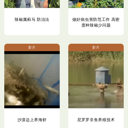
辣椒属蓟马 防治法
做好病虫害防范工作 高密
度种辣椒少问题
影片
影片
沙漠边上养海虾
尼罗罗非鱼养殖技术