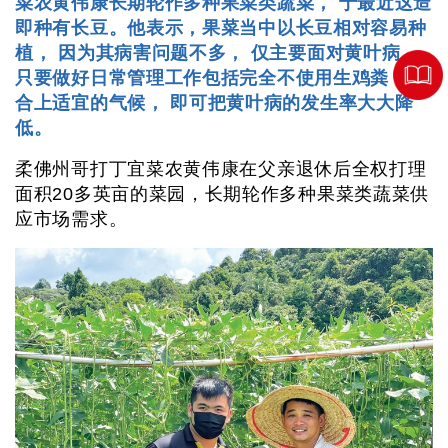
菜农黄伟康长期轮作多种果菜类蔬菜， 于最近这造
即种有长豆。他表示，果菜当中以长豆相对容易种
植， 因为其病害问题不多， 仅主要面对黄叶病，
只要做好日常管理工作包括完全不使用生鸡粪， 配
合上适宜的气候， 即可把黄叶病的发生率大大降
低。
柔佛州哥打丁宜菜农黄伟康在父亲退休后全权打理
面积20多英亩的菜园，长期轮作多种果菜类蔬菜供
应市场需求。