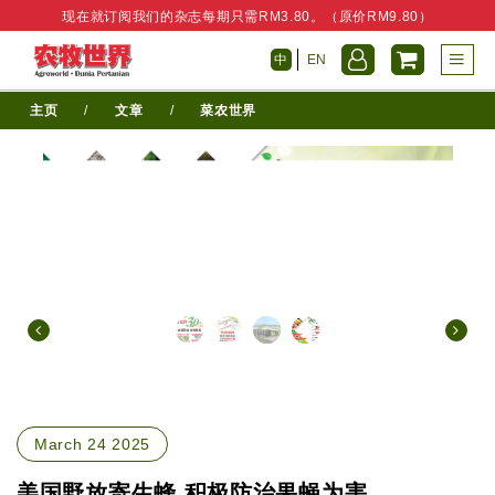
现在就订阅我们的杂志每期只需RM3.80。（原价RM9.80）
中
EN
主页
/
文章
/
菜农世界
March 24 2025
美国野放寄生蜂 积极防治果蝇为害