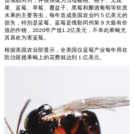
达俄勒冈州，并很快成为当地樱桃、桃子、无花
果、蓝莓、草莓、覆盆子、黑莓和酿酒葡萄等软质
水果的主要害虫，每年造成美国农业约５亿美元的
损失，特别是蓝莓。蓝莓是俄勒冈州第９大最有价
值的作物，2020年产值1.2亿美元，不幸此果蝇尤
其喜欢为害蓝莓。
根据美国农业部显示，全美国仅蓝莓产业每年用在
防治斑翅果蝇上的花费就达到１亿美元。