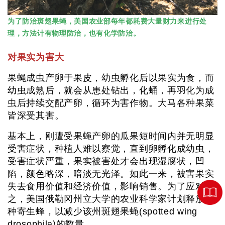
为了防治斑翅果蝇，美国农业部每年都耗费大量财力来进行处
理，方法计有物理防治，也有化学防治。
对果实为害大
果蝇成虫产卵于果皮，幼虫孵化后以果实为食，而
幼虫成熟后，就会从患处钻出，化蛹，再羽化为成
虫后持续交配产卵，循环为害作物。大马各种果菜
皆深受其害。
基本上，刚遭受果蝇产卵的瓜果短时间内并无明显
受害症状，种植人难以察觉，直到卵孵化成幼虫，
受害症状严重，果实被害处才会出现湿腐状，凹
陷，颜色略深，暗淡无光泽。如此一来，被害果实
失去食用价值和经济价值，影响销售。为了应对
之，美国俄勒冈州立大学的农业科学家计划释放一
种寄生蜂，以减少该州斑翅果蝇(spotted wing
drosophila)的数量。