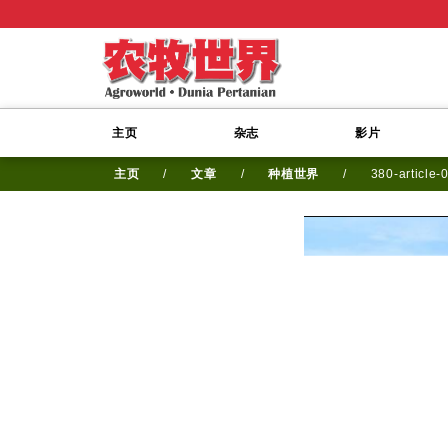
主页
杂志
影片
主页
/
文章
/
种植世界
/
380-article-