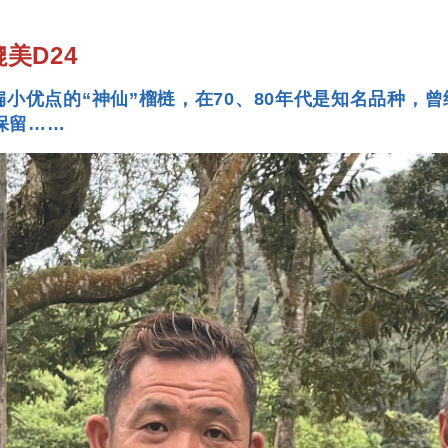
美D24
扁小优点的“神仙”榴梿，在70、80年代是知名品种，
保留……