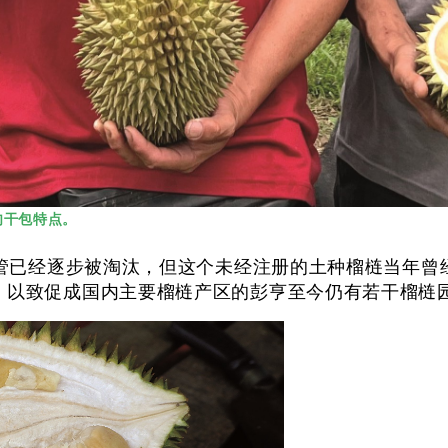
肉干包特点。
梿尽管已经逐步被淘汰，但这个未经注册的土种榴梿当年
点，以致促成国内主要榴梿产区的彭亨至今仍有若干榴梿