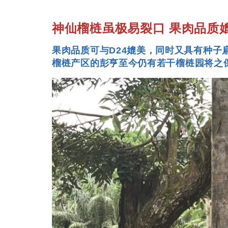
神仙榴梿虽极易裂口 果肉品质媲
果肉品质可与D24媲美，同时又具有种子
榴梿产区的彭亨至今仍有若干榴梿园将之