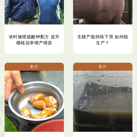
依时施喷硫酸钾配方 提升
生猪产能持续下滑 如何稳
榴梿花率增产增质
生产？
影片
影片