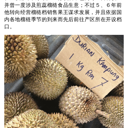
并曾一度涉及煎蕊榴梿食品生意；不过５、６年前
他转向经营榴梿档销售果王谋求发展，并且依据国
内各地榴梿季节的到来而先后前往产区所在开设档
口。