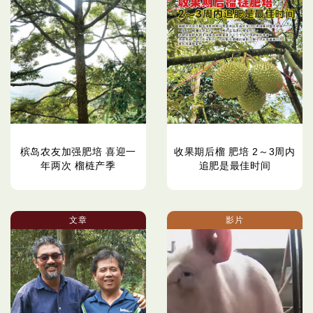
槟岛农友加强肥培 喜迎一
收果期后榴 肥培 2～3周内
年两次 榴梿产季
追肥是最佳时间
文章
影片