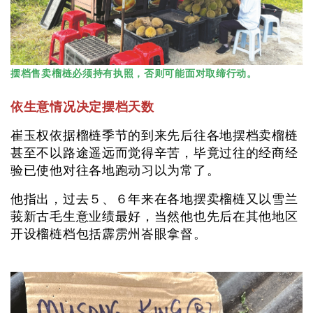
摆档售卖榴梿必须持有执照，否则可能面对取缔行动。
依生意情况决定摆档天数
崔玉权依据榴梿季节的到来先后往各地摆档卖榴梿
甚至不以路途遥远而觉得辛苦，毕竟过往的经商经
验已使他对往各地跑动习以为常了。
他指出，过去５、６年来在各地摆卖榴梿又以雪兰
莪新古毛生意业绩最好，当然他也先后在其他地区
开设榴梿档包括霹雳州峇眼拿督。