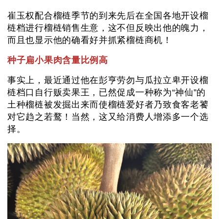
崔玉权配合榴梿季节的到来先后在全国各地开设榴
梿档进行榴梿销售生意，这不但反映出他的魄力，
而且也显示他的确看好并抓紧榴梿商机！
种子扁小果肉含量比例高
事实上，最近通过他在彭亨劳勿与瓜拉立卑开设榴
梿档口自行贩卖果王，已然促成一种称为“神仙”的
土种榴梿被发掘出来而使榴梿爱好者乃致食客老饕
对它趋之若鹜！当然，这又给消费人增添多一个选
择。