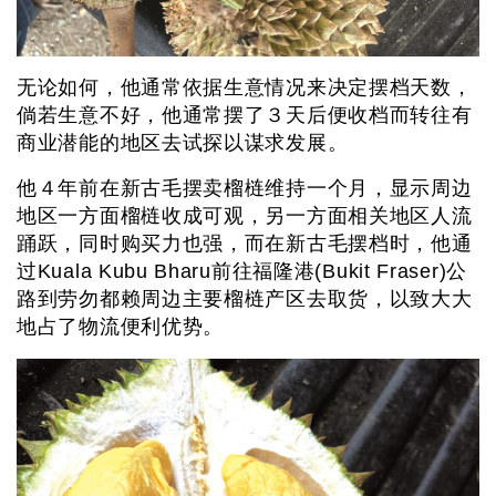
无论如何，他通常依据生意情况来决定摆档天数，
倘若生意不好，他通常摆了３天后便收档而转往有
商业潜能的地区去试探以谋求发展。
他４年前在新古毛摆卖榴梿维持一个月，显示周边
地区一方面榴梿收成可观，另一方面相关地区人流
踊跃，同时购买力也强，而在新古毛摆档时，他通
过Kuala Kubu Bharu前往福隆港(Bukit Fraser)公
路到劳勿都赖周边主要榴梿产区去取货，以致大大
地占了物流便利优势。