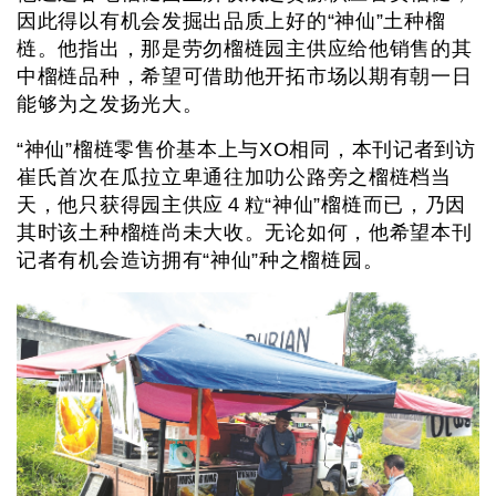
因此得以有机会发掘出品质上好的“神仙”土种榴
梿。他指出，那是劳勿榴梿园主供应给他销售的其
中榴梿品种，希望可借助他开拓市场以期有朝一日
能够为之发扬光大。
“神仙”榴梿零售价基本上与XO相同，本刊记者到访
崔氏首次在瓜拉立卑通往加叻公路旁之榴梿档当
天，他只获得园主供应４粒“神仙”榴梿而已，乃因
其时该土种榴梿尚未大收。无论如何，他希望本刊
记者有机会造访拥有“神仙”种之榴梿园。