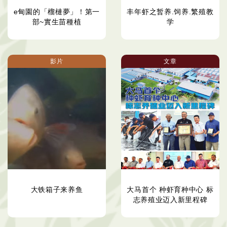
e甸園的「榴槤夢」！第一
丰年虾之暂养.饲养.繁殖教
部~實生苗種植
学
影片
文章
大铁箱子来养鱼
大马首个 种虾育种中心 标
志养殖业迈入新里程碑