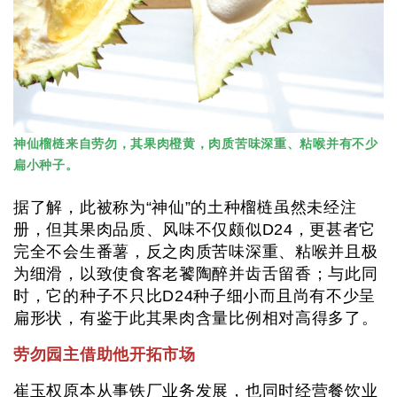
神仙榴梿来自劳勿，其果肉橙黄，肉质苦味深重、粘喉并有不少
扁小种子。
据了解，此被称为“神仙”的土种榴梿虽然未经注
册，但其果肉品质、风味不仅颇似D24，更甚者它
完全不会生番薯，反之肉质苦味深重、粘喉并且极
为细滑，以致使食客老饕陶醉并齿舌留香；与此同
时，它的种子不只比D24种子细小而且尚有不少呈
扁形状，有鉴于此其果肉含量比例相对高得多了。
劳勿园主借助他开拓市场
崔玉权原本从事铁厂业务发展，也同时经营餐饮业