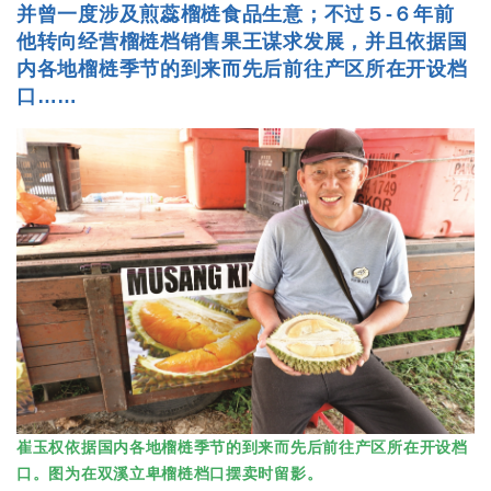
并曾一度涉及煎蕊榴梿食品生意；不过５-６年前
他转向经营榴梿档销售果王谋求发展，并且依据国
内各地榴梿季节的到来而先后前往产区所在开设档
口……
崔玉权依据国内各地榴梿季节的到来而先后前往产区所在开设档
口。图为在双溪立卑榴梿档口摆卖时留影。