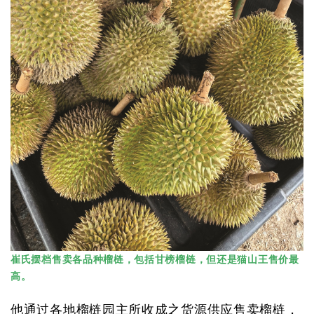
崔氏摆档售卖各品种榴梿，包括甘榜榴梿，但还是猫山王售价最
高。
他通过各地榴梿园主所收成之货源供应售卖榴梿，