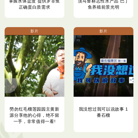
掌握水体盐度 提供罗非鱼
淡马鲁标志性水产品 巴丁
正确蛋白质需求
鱼养殖前景光明
影片
影片
勞勿红毛榴莲园园主黄新
我没想过我可以说故事 1
源分享他的心得，绝不留
番石榴
一手，非常值得一看!