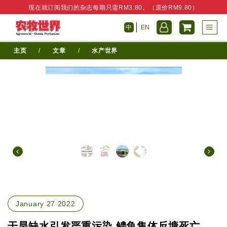
现在就订阅我们的杂志每期只需RM3.80。（原价RM9.80）
中
EN
主页
/
文章
/
水产世界
January 27 2022
干旱缺水引发严重污染 鳢鱼集体反塘死亡