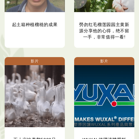
起土箱种植榴梿的成果
勞勿红毛榴莲园园主黄新
源分享他的心得，绝不留
一手，非常值得一看!
影片
影片