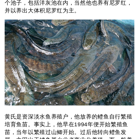
个池子，包括洋灰池在内，当然他也养有尼罗红，
并以养出大体积尼罗红为主。
黄氏是资深淡水鱼养殖户，他放养的鳢鱼自行繁殖
培育鱼苗。事实上，他早在1994年便开始繁殖鱼
苗，当年以繁殖过山鲫开始。过后他转向鳢鱼发