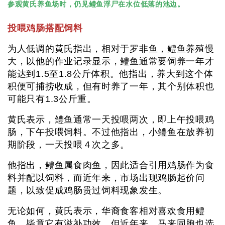
参观黄氏养鱼场时，仍见鳢鱼浮尸在水位低落的池边。
投喂鸡肠搭配饲料
为人低调的黄氏指出，相对于罗非鱼，鳢鱼养殖慢
大，以他的作业记录显示，鳢鱼通常要饲养一年才
能达到1.5至1.8公斤体积。他指出，养大到这个体
积便可捕捞收成，但有时养了一年，其个别体积也
可能只有1.3公斤重。
黄氏表示，鳢鱼通常一天投喂两次，即上午投喂鸡
肠，下午投喂饲料。不过他指出，小鳢鱼在放养初
期阶段，一天投喂４次之多。
他指出，鳢鱼属食肉鱼，因此适合引用鸡肠作为食
料并配以饲料，而近年来，市场出现鸡肠起价问
题，以致促成鸡肠贵过饲料现象发生。
无论如何，黄氏表示，华裔食客相对喜欢食用鳢
鱼，毕竟它有滋补功效，但近年来，马来同胞也选