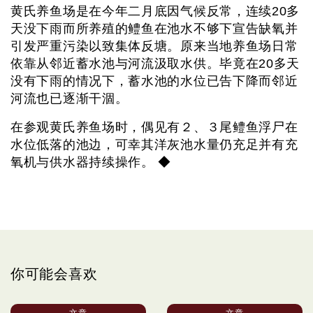
黄氏养鱼场是在今年二月底因气候反常，连续20多
天没下雨而所养殖的鳢鱼在池水不够下宣告缺氧并
引发严重污染以致集体反塘。原来当地养鱼场日常
依靠从邻近蓄水池与河流汲取水供。毕竟在20多天
没有下雨的情况下，蓄水池的水位已告下降而邻近
河流也已逐渐干涸。
在参观黄氏养鱼场时，偶见有２、３尾鳢鱼浮尸在
水位低落的池边，可幸其洋灰池水量仍充足并有充
氧机与供水器持续操作。 ◆
你可能会喜欢