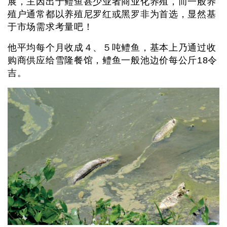
展，主因出于鳢鱼甚少业者商业化养殖，而一般养
殖户通常都以养殖尼罗红或黑罗非为首选，显然基
于市场需求考量吧！
他平均每个月收成４、５吨鳢鱼，基本上乃通过收
购商供应给雪隆餐馆，鳢鱼一般池边价每公斤18令
吉。