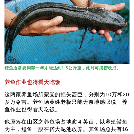
鳢鱼通常要饲养一年才能达到1.5公斤重，此时可捕捞收成。
养鱼作业也得看天吃饭
这两家养鱼场所蒙受的损失甚巨，分别为10万和20
多万令吉。养鱼场黄姓老板只能无奈地感叹说：养
鱼作业也得看天吃饭。
他座落在山区之养鱼场占地逾４英亩，以养殖鳢鱼
为主，鳢鱼一般在偌大泥池放养。其鱼场总共有16