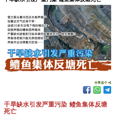
分享这个
干旱缺水引发严重污染 鳢鱼集体反塘
死亡