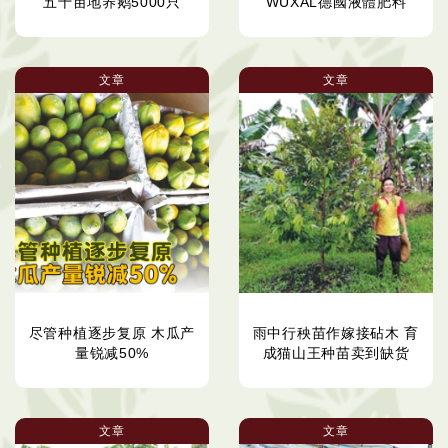
五十亩地养鹅5000只
WUXAL德國液體肥料
文章
文章
尽管种植逐步复原 木瓜产
雨中行秧苗作嫁接砧木 育
量锐减50%
成猫山王种苗卖到缺货
文章
文章