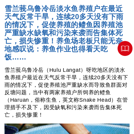
雪兰莪乌鲁冷岳淡水鱼养殖户在最近
天气反常干旱，连续20多天没有下雨
的情况下，促使养殖的鳢鱼因养殖池
严重缺水缺氧和污染来袭而告集体死
亡，损失惨重！养鱼场老板只能无奈
地感叹说：养鱼作业也得看天吃
饭……
雪兰莪乌鲁冷岳（Hulu Langat）呀吃地区的淡水
鱼养殖户最近在天气反常干旱，连续20多天没有下
雨的情况下，促使养殖池严重缺水而导致鱼群面对
反塘问题，当中有两家养殖户所饲养的鳢鱼
（Haruan，俗称生鱼，英文称Snake Head）在管
理措手不及下，因受缺氧和污染来袭而告集体死
亡，损失惨重！