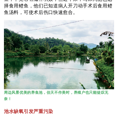
择食用鳢鱼，他们已知道病人开刀动手术后食用鳢
鱼汤料，可使术后伤口快速愈合。
周边风景优美的养鱼池，但天不作美时，养殖户也只能徒叹无
奈！
池水缺氧引发严重污染