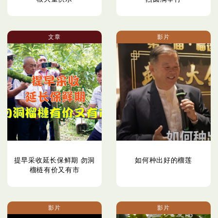
文章
影片
提早采收延长保鲜期 勿洞
如何种出好的榴莲
榴梿有价又有市
影片
影片