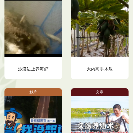
沙漠边上养海虾
大內高手木瓜
影片
文章