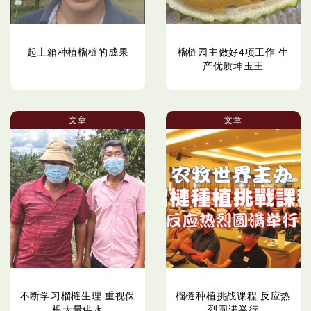
起土箱种植榴梿的成果
榴梿园主做好4项工作 生
产优质坤玉王
文章
文章
不断学习榴梿生理 重视保
榴梿种植挑战课程 反应热
根大量供水
烈圆满举行