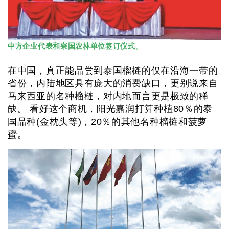
中方企业代表和寮国农林单位签订仪式。
在中国，真正能品尝到泰国榴梿的仅在沿海一带的
省份，内陆地区具有庞大的消费缺口，更别说来自
马来西亚的名种榴梿，对内地而言更是极致的稀
缺。 看好这个商机，阳光嘉润打算种植80％的泰
国品种(金枕头等)，20％的其他名种榴梿和菠萝
蜜。