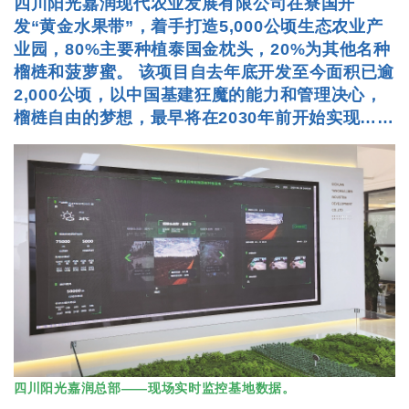
四川阳光嘉润现代农业发展有限公司在寮国开
发“黄金水果带”，着手打造5,000公顷生态农业产
业园，80%主要种植泰国金枕头，
20%为其他名种
榴梿和菠萝蜜。 该项目自去年底开发至今面积已逾
2,000公顷，以中国基建狂魔的能力和管理决心，
榴梿自由的梦想，最早将在2030年前开始实现……
四川阳光嘉润总部——现场实时监控基地数据。