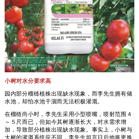
小树对水分要求高
园内部分榴梿植株出现缺水现象，而李先生拥有储
水池，却怕水池干涸而无法积极灌溉。
在榴梿尚小时，李先生采用小型喷嘴，喷射范围４
～５尺而已，但如今其树逐渐长大，对水需求增
加，导致部分植株出现缺水现象。事实上，小树与
大树的灌溉系统应不同，李先生坦言日后他将更换