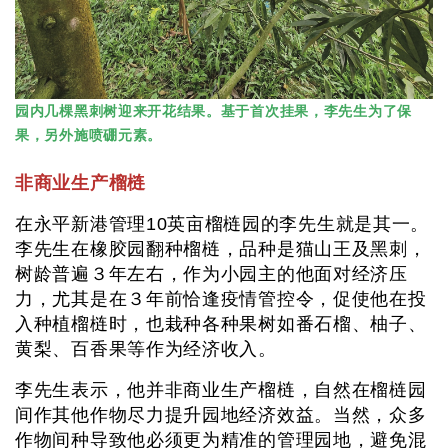
园内几棵黑刺树迎来开花结果。基于首次挂果，李先生为了保
果，另外施喷硼元素。
非商业生产榴梿
在永平新港管理10英亩榴梿园的李先生就是其一。
李先生在橡胶园翻种榴梿，品种是猫山王及黑刺，
树龄普遍３年左右，作为小园主的他面对经济压
力，尤其是在３年前恰逢疫情管控令，促使他在投
入种植榴梿时，也栽种各种果树如番石榴、柚子、
黄梨、百香果等作为经济收入。
李先生表示，他并非商业生产榴梿，自然在榴梿园
间作其他作物尽力提升园地经济效益。当然，众多
作物间种导致他必须更为精准的管理园地，避免混