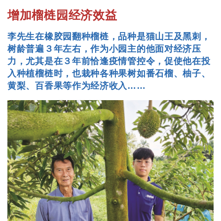
增加榴梿园经济效益
李先生在橡胶园翻种榴梿，品种是猫山王及黑刺，
树龄普遍３年左右，作为小园主的他面对经济压
力，尤其是在３年前恰逢疫情管控令，促使他在投
入种植榴梿时，也栽种各种果树如番石榴、柚子、
黄梨、百香果等作为经济收入……