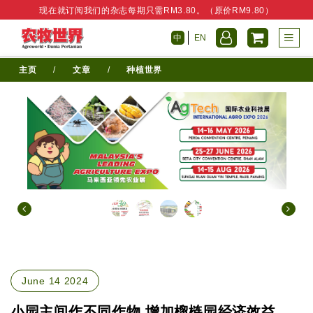
现在就订阅我们的杂志每期只需RM3.80。（原价RM9.80）
中
EN
主页
/
文章
/
种植世界
June 14 2024
小园主间作不同作物 增加榴梿园经济效益