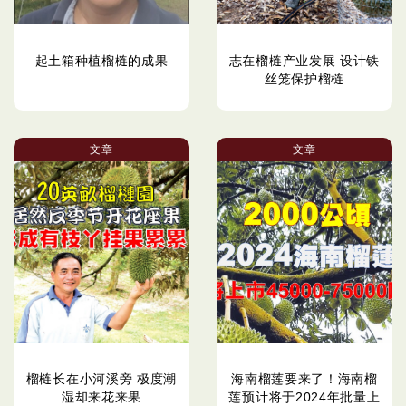
起土箱种植榴梿的成果
志在榴梿产业发展 设计铁
丝笼保护榴梿
文章
文章
榴梿长在小河溪旁 极度潮
海南榴莲要来了！海南榴
湿却来花来果
莲预计将于2024年批量上