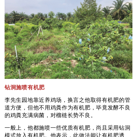
钻洞施喷有机肥
李先生园地靠近养鸡场，换言之他取得有机肥的管
道方便，但他不用鸡粪作为有机肥，毕竟发酵不良
的鸡粪充满病菌，对榴梿长势不良。
一般上，他都施喷一些优质有机肥，尚且采用钻洞
模式放入有机肥。他表示，此做法能让有机肥透