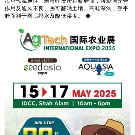
加空气流通性；若枝叶茂密遮蔽畦面，将影响光合
作用及通风不良。另可翻晒土壤、高畦深沟，整平
畦面利于雨后排水及降低湿度。 ◆