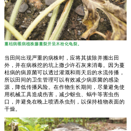
蔓枯病罹病植株藤蔓裂开呈木栓化龟裂。
当田间出现严重的病株时，应将其拔除并搬出田
外，并在病株挖的坑上撒少许石灰来消毒。因为蔓
枯病的病原菌可以透过灌溉和雨天后的水流传播，
所以田间的卫生管理可以有效减少病原菌的感染
源，降低传播风险。在作物生长期间，尽量避免使
用机械工具造成伤害，减少蚜虫、蜗牛等害虫伤
口，并避免在晚上喷洒杀虫剂，以保持植物表面的
干燥。