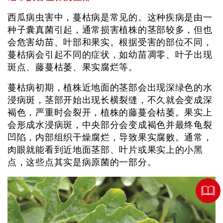
西瓜病虫害中，蔓枯病是常见的。这种疾病是由一
种子囊真菌引起，通常损害植株的茎部较多，但也
会危害幼苗、叶部和果实。根据受害的部位不同，
蔓枯病会引起不同的症状，如幼苗凋零、叶子出现
斑点、藤蔓枯萎、果实腐烂等。
蔓枯病初期，植株近地面的茎部会出现深绿色的水
浸病斑，茎部开始出现长横裂缝，不久就会变成深
褐色，严重时会裂开，植株的藤蔓会枯萎。果实上
会形成水浸病斑，中央部分会变成褐色并最终龟裂
凹陷，内部组织干燥腐烂，导致果实腐败。通常，
肉眼就能看到近地面茎部、叶片或果实上的小黑
点，这些点其实是病原菌的一部分。