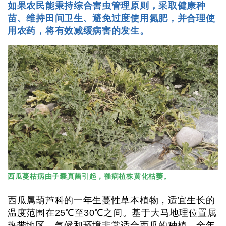
如果农民能秉持综合害虫管理原则，采取健康种
苗、维持田间卫生、避免过度使用氮肥，并合理使
用农药，将有效减缓病害的发生。
西瓜蔓枯病由子囊真菌引起，罹病植株黄化枯萎。
西瓜属葫芦科的一年生蔓性草本植物，适宜生长的
温度范围在25℃至30℃之间。基于大马地理位置属
热带地区，气候和环境非常适合西瓜的种植，全年