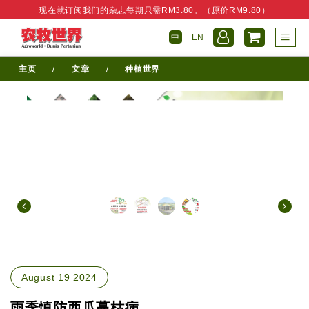
现在就订阅我们的杂志每期只需RM3.80。（原价RM9.80）
中
EN
主页
/
文章
/
种植世界
August 19 2024
雨季慎防西瓜蔓枯病