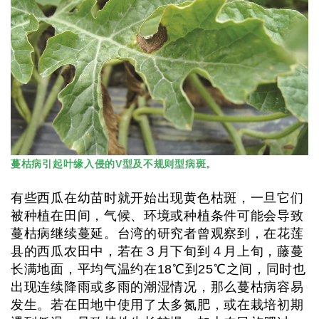
蔓枯病引起叶缘入侵的V型及不规则型病斑。
有些西瓜在幼苗时就开始出现黄色枯斑，一旦它们
被种植在田间，气候、环境或种植条件可能会导致
蔓枯病继续蔓延。台湾的研究者曾观察到，在花莲
县的西瓜农田中，若在３月下旬到４月上旬，藤蔓
长满地面，平均气温约在18℃到25℃之间，同时也
出现连续降雨或多雨的潮湿情况，那么蔓枯病容易
发生。若在田地中使用了太多氮肥，或在栽培初期