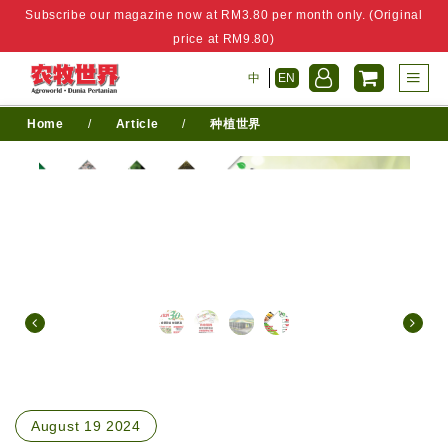
Subscribe our magazine now at RM3.80 per month only. (Original
price at RM9.80)
中
EN
Home
/
Article
/
种植世界
August 19 2024