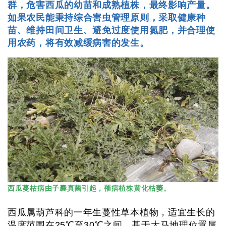
群，危害西瓜的幼苗和成熟植株，最终影响产量。
如果农民能秉持综合害虫管理原则，采取健康种
苗、维持田间卫生、避免过度使用氮肥，并合理使
用农药，将有效减缓病害的发生。
西瓜蔓枯病由子囊真菌引起，罹病植株黄化枯萎。
西瓜属葫芦科的一年生蔓性草本植物，适宜生长的
温度范围在25℃至30℃之间。基于大马地理位置属