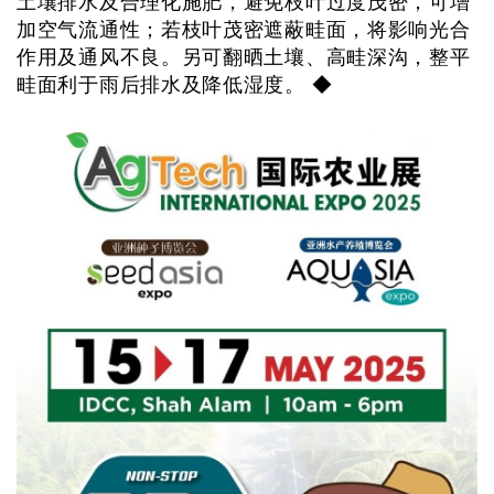
土壤排水及合理化施肥，避免枝叶过度茂密，可增
加空气流通性；若枝叶茂密遮蔽畦面，将影响光合
作用及通风不良。另可翻晒土壤、高畦深沟，整平
畦面利于雨后排水及降低湿度。 ◆