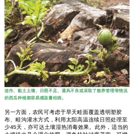
连作、黏土土壤、日照不足、通风不良或采取了散养管理等情况
的西瓜种植都容易感染蔓枯病。
另一方面，农民可考虑于旱天畦面覆盖透明塑胶
布、畦沟灌水方式，利用太阳高温连续日照处理至
少45天，亦可达土壤湿热消毒效果。此外，适当的