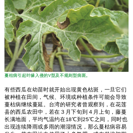
蔓枯病引起叶缘入侵的V型及不规则型病斑。
有些西瓜在幼苗时就开始出现黄色枯斑，一旦它们
被种植在田间，气候、环境或种植条件可能会导致
蔓枯病继续蔓延。台湾的研究者曾观察到，在花莲
县的西瓜农田中，若在３月下旬到４月上旬，藤蔓
长满地面，平均气温约在18℃到25℃之间，同时也
出现连续降雨或多雨的潮湿情况，那么蔓枯病容易