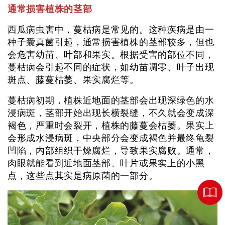
通常损害植株的茎部
西瓜病虫害中，蔓枯病是常见的。这种疾病是由一
种子囊真菌引起，通常损害植株的茎部较多，但也
会危害幼苗、叶部和果实。根据受害的部位不同，
蔓枯病会引起不同的症状，如幼苗凋零、叶子出现
斑点、藤蔓枯萎、果实腐烂等。
蔓枯病初期，植株近地面的茎部会出现深绿色的水
浸病斑，茎部开始出现长横裂缝，不久就会变成深
褐色，严重时会裂开，植株的藤蔓会枯萎。果实上
会形成水浸病斑，中央部分会变成褐色并最终龟裂
凹陷，内部组织干燥腐烂，导致果实腐败。通常，
肉眼就能看到近地面茎部、叶片或果实上的小黑
点，这些点其实是病原菌的一部分。