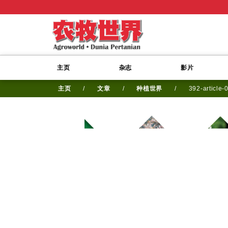
主页
杂志
影片
主页
/
文章
/
种植世界
/
392-article-