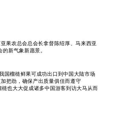
西亚果农总会总会长拿督陈绍厚、马来西亚
会的新气象新愿景。
，我国榴梿鲜果可成功出口到中国大陆市场
该加把劲，确保产出质量俱佳而遵守
种榴梿也大大促成诸多中国游客到访大马从而