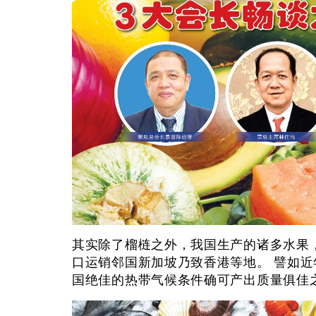
其实除了榴梿之外，我国生产的诸多水果
口运销邻国新加坡乃致香港等地。 譬如
国绝佳的热带气候条件确可产出质量俱佳