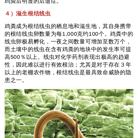
鸡粪后明显的后遗症。
４）滋生根结线虫
鸡粪成为根结线虫的栖息地和滋生地，其自身携带
的根结线虫卵数量为每1,000克约100个。鸡粪中的
线虫卵极易孵化，一夜之间数量可增加至数万个，
而土壤中的线虫在含有鸡粪的地块中的发生率可提
高500％以上。线虫对化学药剂表现出极高的趋避
性，因此难以进行有效根治；尤其是对于存在３年
以上的老棚农作物，根结线虫是最具致命威胁的隐
患之一。