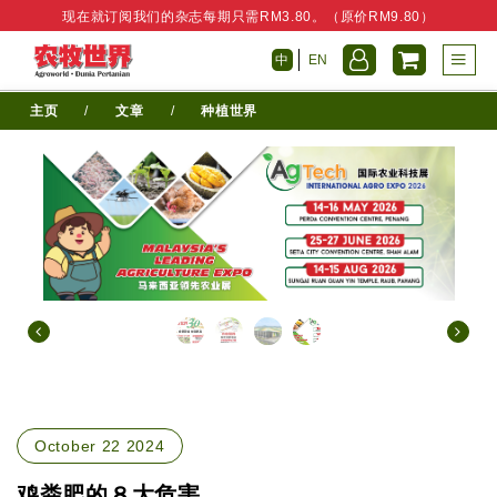
现在就订阅我们的杂志每期只需RM3.80。（原价RM9.80）
中
EN
主页
/
文章
/
种植世界
October 22 2024
鸡粪肥的８大危害