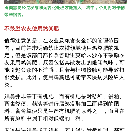
鸡粪需要经过发酵和无害化处理才能施入土壤中，否则将对作物
带来祸害。
不鼓励农友使用鸡粪肥
值得注意的是，在农业及粮食安全部的管理范围
内，目前并未明确禁止农耕领域使用鸡粪肥的规
定，但是该部门部长拿督斯里莫哈末沙布不鼓励农
友采用鸡粪肥，原因包括其散发出的难闻气味，可
能引起公众的不适感，且若与植物接触可能导致根
部受损。此外，使用鸡粪也可能带来疾病风险给人
类。
鸡粪并非等于有机肥，而有机肥是对秸秆、饼粕、
畜禽粪便、菇渣等进行腐熟发酵加工而得到的肥
料。畜禽粪便只是生产有机肥的原料之一，而且在
所有原料中属于相对低端的一种。
无论是湿鸡粪或干鸡粪，若未经过发酵处理，都可