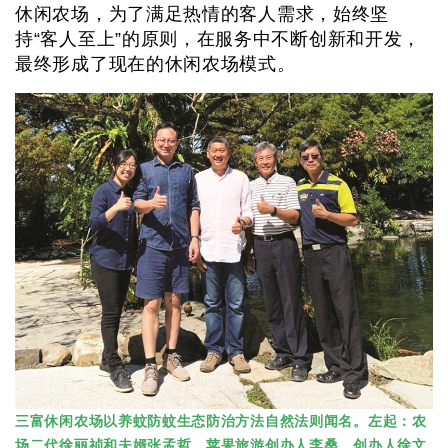
休闲农场，为了满足热情的客人需求，始终坚
持“客人至上”的原则，在服务中不断创新和开发，
最终形成了现在的休闲农场模式。
三富休闲农场以养蚊防蚊生态防治方法自然法则闻名。左起：农
场二代徐丽祯和夫婿张孟哲、苹果旅游创办人李桑、创办人徐文