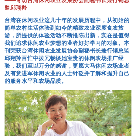
——专访台湾休闲农业发展协会副秘书长兼行销总
监邱翔羚
台湾在休闲农业这几十年的发展历程中，从初始的
简单农村生活体验到如今的精致农业深度食农旅
游，所提供的体验活动不断推陈出新，实在是值得
我们追求休闲农业梦想的业者好好学习的对象。本
刊荣获台湾休闲农业发展协会副秘书长兼行销总监
邱翔羚百忙中拨冗畅谈她宝贵的休闲农场推广经
验，我们至以万分的感谢，更愿大马休闲农场业者
及有意进军休闲农业的人士针砭并了解和提升自己
的服务水平和农场品质。