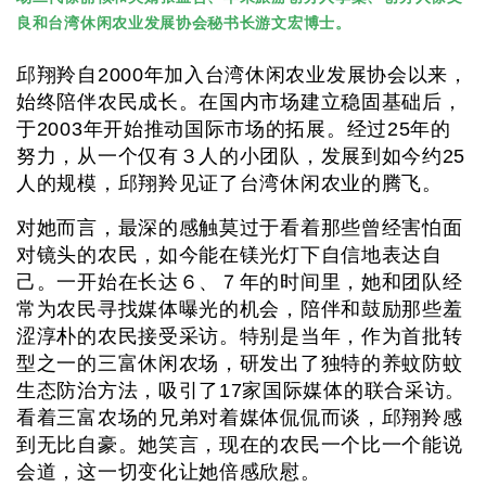
良和台湾休闲农业发展协会秘书长游文宏博士。
邱翔羚自2000年加入台湾休闲农业发展协会以来，
始终陪伴农民成长。在国内市场建立稳固基础后，
于2003年开始推动国际市场的拓展。经过25年的
努力，从一个仅有３人的小团队，发展到如今约25
人的规模，邱翔羚见证了台湾休闲农业的腾飞。
对她而言，最深的感触莫过于看着那些曾经害怕面
对镜头的农民，如今能在镁光灯下自信地表达自
己。一开始在长达６、７年的时间里，她和团队经
常为农民寻找媒体曝光的机会，陪伴和鼓励那些羞
涩淳朴的农民接受采访。特别是当年，作为首批转
型之一的三富休闲农场，研发出了独特的养蚊防蚊
生态防治方法，吸引了17家国际媒体的联合采访。
看着三富农场的兄弟对着媒体侃侃而谈，邱翔羚感
到无比自豪。她笑言，现在的农民一个比一个能说
会道，这一切变化让她倍感欣慰。