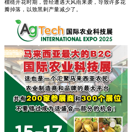
榴梿开花时期，曾经遭遇大风雨来袭，导致许多花
瓣掉落，以致黑剌产量减少了。