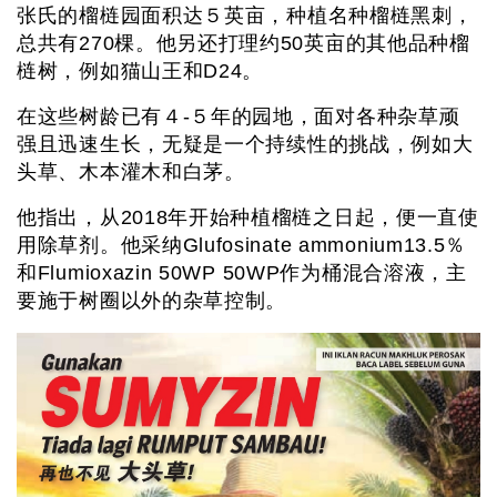
张氏的榴梿园面积达５英亩，种植名种榴梿黑刺，
总共有270棵。他另还打理约50英亩的其他品种榴
梿树，例如猫山王和D24。
在这些树龄已有４-５年的园地，面对各种杂草顽
强且迅速生长，无疑是一个持续性的挑战，例如大
头草、木本灌木和白茅。
他指出，从2018年开始种植榴梿之日起，便一直使
用除草剂。他采纳Glufosinate ammonium13.5％
和Flumioxazin 50WP 50WP作为桶混合溶液，主
要施于树圈以外的杂草控制。