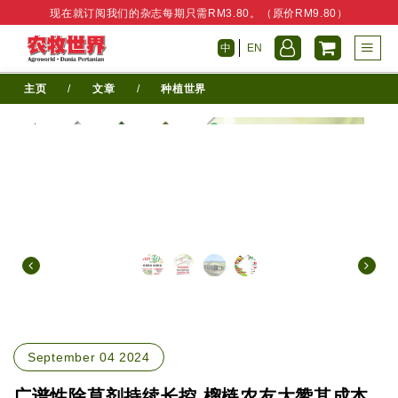
现在就订阅我们的杂志每期只需RM3.80。（原价RM9.80）
中
EN
主页
/
文章
/
种植世界
September 04 2024
广谱性除草剂持续长控 榴梿农友大赞其成本