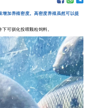
极增加养殖密度。高密度养殖虽然可以提
件下可驯化投喂颗粒饲料。