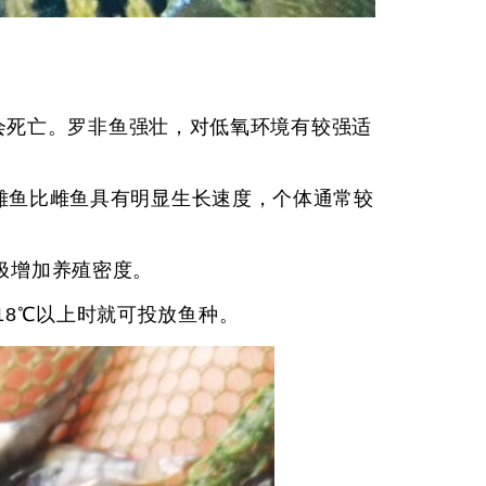
3℃会死亡。罗非鱼强壮，对低氧环境有较强适
，雄鱼比雌鱼具有明显生长速度，个体通常较
极增加养殖密度。
18℃以上时就可投放鱼种。