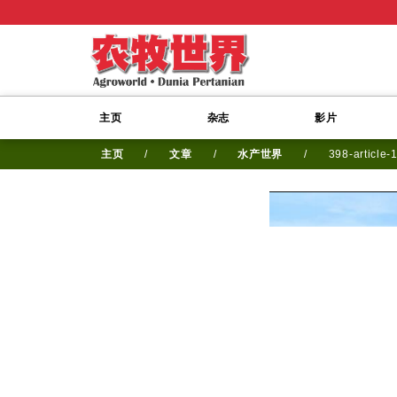
主页
杂志
影片
主页
/
文章
/
水产世界
/
398-article-