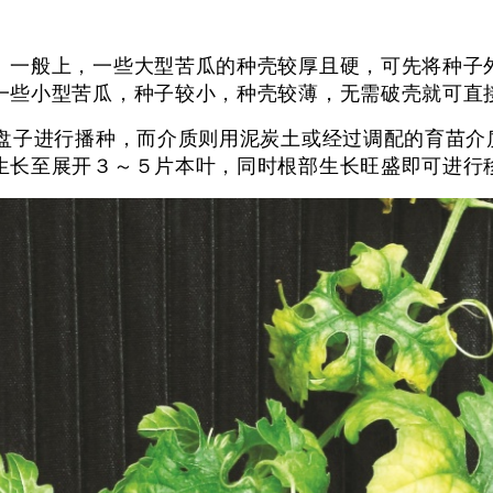
一般上，一些大型苦瓜的种壳较厚且硬，可先将种子外壳
一些小型苦瓜，种子较小，种壳较薄，无需破壳就可直
的盘子进行播种，而介质则用泥炭土或经过调配的育苗介
生长至展开３～５片本叶，同时根部生长旺盛即可进行