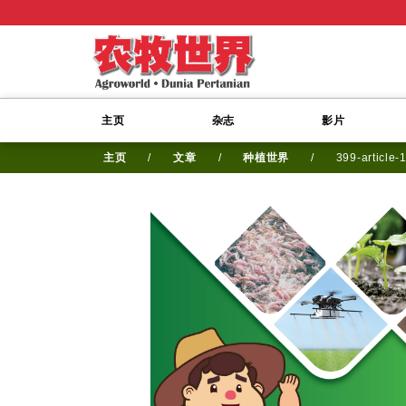
主页
杂志
影片
主页
/
文章
/
种植世界
/
399-article-