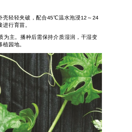
轻轻夹破，配合45℃温水泡浸12～24
接进行育苗。
质为主。播种后需保持介质湿润，干湿变
移植园地。