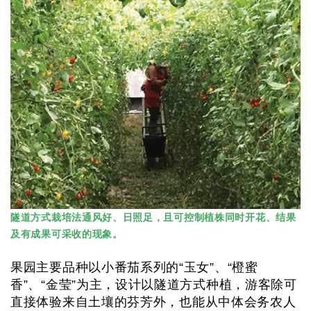
隧道方式栽培法通风好、日照足，且可控制植株同时开花、结果
及有成果可采收的现象。
果园主要品种以小番茄系列的“玉女”、“橙蜜
香”、“金莹”为主，设计以隧道方式种植，游客除可
直接体验来自土壤的芬芳外，也能从中体会务农人