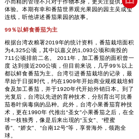
小而精的管理不只对于作物本身，更关注提供人的
体验。本期有幸和番茄世界观光果园的园主吴成玺
连线，听他讲述番茄果园的故事。
99％以鲜食番茄为主
根据台湾农粮署2019年的统计资料，番茄栽培面积
为4,325公顷，其中以嘉义的1,093公顷和南投的
711公顷排前二名。 2011年，加工番茄的面积曾一
度 达到接近200公顷，但目前来说，几乎99％以上
都以鲜食番茄为主。台湾引进番茄栽培的记录，最
早始于日据时代，约在1909年开始商业规模栽培鲜
食及加工番茄，并于1920年代开始外销日本。到了
光复后，台湾以先进的育种技术，分别育出可抗番
茄卷叶病毒病的品种。此外，台湾小果番茄育种技
术，更在1990年 代推出“圣女”小果番茄之后，在全
球一枝独秀，像是后来出现的“玉女”、“橙蜜
香”、“娇女”、“台南12号”等，享誉海外，领跑全
球。