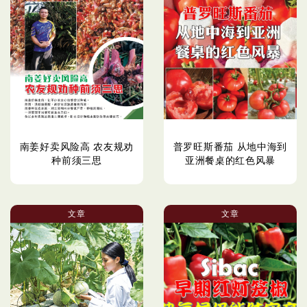
南姜好卖风险高 农友规劝
普罗旺斯番茄 从地中海到
种前须三思
亚洲餐桌的红色风暴
文章
文章