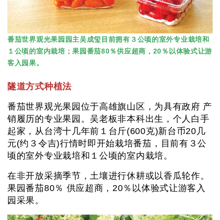
番茄世界观光果园园主吴成玺目前拥有３公顷的室外专业栽培和
１公顷的室内栽培；果园番茄80％供应超商，20％以体验式让游
客入园果。
隧道方式种植法
番茄世界观光果园位于高雄旗山区，为具有政府 产
销履历的专业果园。吴老板非本科出生，个人白手
起家，从台湾十几年前１台斤(600克)新台币20几
元(约３令吉)行情时即开始栽培番茄，目前有３公
顷的室外专业栽培和１公顷的室内栽培。
在非开放采摘季节，土壤进行休耕或以香瓜轮作。
果园番茄80％ 供应超商，20％以体验式让游客入
园采果。