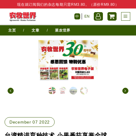
现在就订阅我们的杂志每期只需RM3.80。（原价RM9.80）
中
EN
主页
/
文章
/
菜农世界
December 07 2022
台湾精进育种技术 小果番茄享誉全球