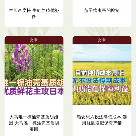
生长速度快 牛蛙养殖优势
茄子病虫害的控制
多
文章
文章
大马唯一棕油壳基质胡姬
稻农想方设法降低成本 选
园 大马唯一棕油壳基质胡
用优质液肥保障产量
姬园