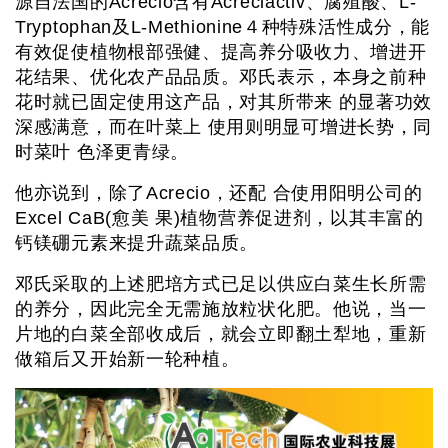
源自法国的Acrecio含有Acreciactiv、腐殖酸、L-
Tryptophan及L-Methionine４种特殊活性成分，能
有效促使植物根部强健、提高养分吸收力、增进开
花结果、优化农产品品质。邓氏表示，本身之前种
花时就已固定使用这产品，对其所带来 的显著功效
深感满意，而在叶菜上 使用则明显可增进长势，同
时菜叶 色泽更青绿。
他亦说到，除了Acrecio，还配 合使用阳明公司的
Excel CaB(愈美 果)植物营养促进剂，以其丰富的
钙镁硼元素来提升蔬菜品质。
邓氏采取的上述肥培方式已足以供应白菜生长所需
的养分，因此完全无需施放粒状化肥。他说，当一
片地的白菜全部收成后，就会立即翻土犁地，重新
做箱后又开始新一轮种植。