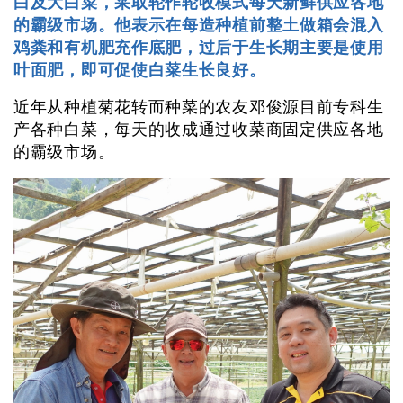
白及大白菜，采取轮作轮收模式每天新鲜供应各地
的霸级市场。他表示在每造种植前整土做箱会混入
鸡粪和有机肥充作底肥，过后于生长期主要是使用
叶面肥，即可促使白菜生长良好。
近年从种植菊花转而种菜的农友邓俊源目前专科生
产各种白菜，每天的收成通过收菜商固定供应各地
的霸级市场。