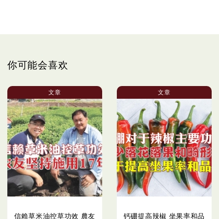
你可能会喜欢
文章
文章
信賴草米油控草功效 農友
钙硼提高辣椒 坐果率和品