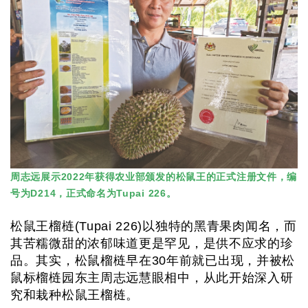
周志远展示2022年获得农业部颁发的松鼠王的正式注册文件，编
号为D214，正式命名为Tupai 226。
松鼠王榴梿(Tupai 226)以独特的黑青果肉闻名，而
其苦糯微甜的浓郁味道更是罕见，是供不应求的珍
品。其实，松鼠榴梿早在30年前就已出现，并被松
鼠标榴梿园东主周志远慧眼相中，从此开始深入研
究和栽种松鼠王榴梿。