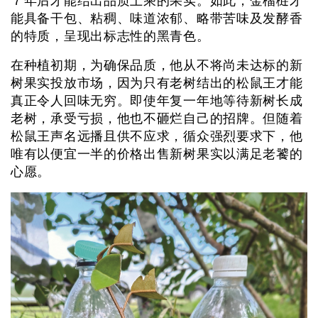
７年后才能结出品质上乘的果实。如此，金榴梿才
能具备干包、粘稠、味道浓郁、略带苦味及发酵香
的特质，呈现出标志性的黑青色。
在种植初期，为确保品质，他从不将尚未达标的新
树果实投放市场，因为只有老树结出的松鼠王才能
真正令人回味无穷。即使年复一年地等待新树长成
老树，承受亏损，他也不砸烂自己的招牌。但随着
松鼠王声名远播且供不应求，循众强烈要求下，他
唯有以便宜一半的价格出售新树果实以满足老饕的
心愿。