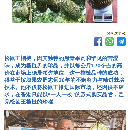
分享这个
松鼠王榴梿，因其独特的黑青果肉和罕见的苦涩
味，成为榴梿界的珍品，并以每公斤120令吉的高
价在市场上稳居领先地位。这一榴梿品种的成功，
得益于槟城果农周志远30年的不懈努力与精进栽培
技术。他不仅将松鼠王推进国际市场，还因供不应
求，在香港只能以“一人一枚”的形式购买品尝，足
见松鼠王榴梿的珍稀。