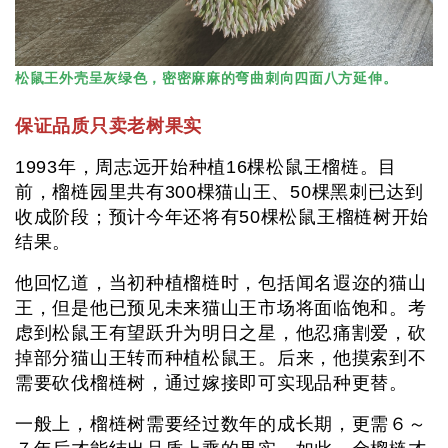
松鼠王外壳呈灰绿色，密密麻麻的弯曲刺向四面八方延伸。
保证品质只卖老树果实
1993年，周志远开始种植16棵松鼠王榴梿。目
前，榴梿园里共有300棵猫山王、50棵黑刺已达到
收成阶段；预计今年还将有50棵松鼠王榴梿树开始
结果。
他回忆道，当初种植榴梿时，包括闻名遐迩的猫山
王，但是他已预见未来猫山王市场将面临饱和。考
虑到松鼠王有望跃升为明日之星，他忍痛割爱，砍
掉部分猫山王转而种植松鼠王。后来，他摸索到不
需要砍伐榴梿树，通过嫁接即可实现品种更替。
一般上，榴梿树需要经过数年的成长期，更需６～