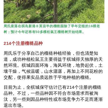
周氏座落在槟岛新港８英亩半的榴梿园除了早年定植的16棵老
树；预计今年还将有50多棵松鼠王榴梿树开始结果。
214个注册榴梿品种
周氏乐于分享自己的榴梿种植经验，但也清楚知
道，成功种植松鼠王主要得益于槟城得天独厚的天
然环境。槟城四面环海，海风环绕，地势起伏，土
壤干燥，气候温暖，山水潺潺，再加上不同花粉的
交配，使得果实品质远胜于平地种植的榴梿。
目前为止，全槟城保守估计已有214个注册的榴梿
品种。不过，一些品种因不符合市场需求而被淘
汰，另一些则因品种特性或市场竞争力不足而逐渐
退出市场。