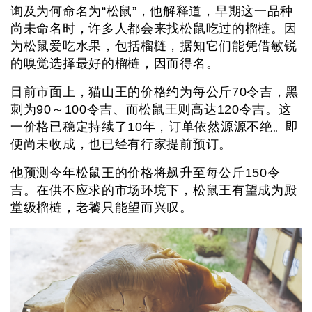
询及为何命名为“松鼠”，他解释道，早期这一品种
尚未命名时，许多人都会来找松鼠吃过的榴梿。因
为松鼠爱吃水果，包括榴梿，据知它们能凭借敏锐
的嗅觉选择最好的榴梿，因而得名。
目前市面上，猫山王的价格约为每公斤70令吉，黑
刺为90～100令吉、而松鼠王则高达120令吉。这
一价格已稳定持续了10年，订单依然源源不绝。即
便尚未收成，也已经有行家提前预订。
他预测今年松鼠王的价格将飙升至每公斤150令
吉。在供不应求的市场环境下，松鼠王有望成为殿
堂级榴梿，老饕只能望而兴叹。