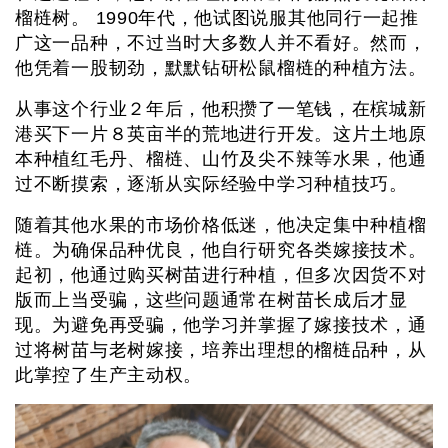
榴梿树。 1990年代，他试图说服其他同行一起推
广这一品种，不过当时大多数人并不看好。然而，
他凭着一股韧劲，默默钻研松鼠榴梿的种植方法。
从事这个行业２年后，他积攒了一笔钱，在槟城新
港买下一片８英亩半的荒地进行开发。这片土地原
本种植红毛丹、榴梿、山竹及尖不辣等水果，他通
过不断摸索，逐渐从实际经验中学习种植技巧。
随着其他水果的市场价格低迷，他决定集中种植榴
梿。为确保品种优良，他自行研究各类嫁接技术。
起初，他通过购买树苗进行种植，但多次因货不对
版而上当受骗，这些问题通常在树苗长成后才显
现。为避免再受骗，他学习并掌握了嫁接技术，通
过将树苗与老树嫁接，培养出理想的榴梿品种，从
此掌控了生产主动权。