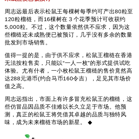
周志远最后表示松鼠王每棵树每季约可产出80粒至
120粒榴梿，而16棵树在３个花季预计可收获约
5,000粒。不过，这个数量依然供不应求，因为这
些榴梿还未成熟便已被预订，几乎没有多余的数量
批发到市场销售。
值得一提的是，由于供不应求，松鼠王榴梿在香港
无法按粒售卖，只能以“一人一枚”的形式提供试吃
体验。尤有什者，一小枚松鼠王榴梿的售价竟然高
达288元港币(约合马币160令吉），足见其市场价
值之高。
周志远指出，市面上有许多冒充松鼠王的榴梿，这
些仿冒品因品质不佳难以长久立足于市场。他预
测，真正的松鼠王将凭借其卓越的品质与独特风
味，成为未来榴梿市场的新星。 ◆