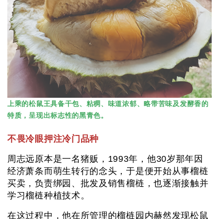
上乘的松鼠王具备干包、粘稠、味道浓郁、略带苦味及发酵香的
特质，呈现出标志性的黑青色。
不畏冷眼押注冷门品种
周志远原本是一名猪贩，1993年，他30岁那年因
经济萧条而萌生转行的念头，于是便开始从事榴梿
买卖，负责绑园、批发及销售榴梿，也逐渐接触并
学习榴梿种植技术。
在这过程中，他在所管理的榴梿园内赫然发现松鼠