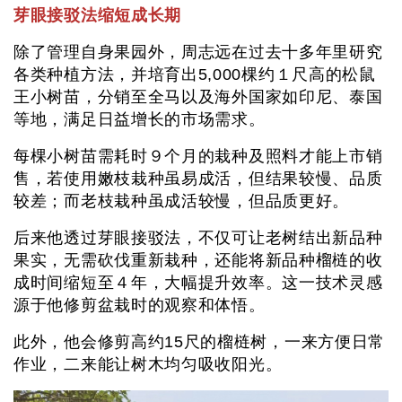
芽眼接驳法缩短成长期
除了管理自身果园外，周志远在过去十多年里研究
各类种植方法，并培育出5,000棵约１尺高的松鼠
王小树苗，分销至全马以及海外国家如印尼、泰国
等地，满足日益增长的市场需求。
每棵小树苗需耗时９个月的栽种及照料才能上市销
售，若使用嫩枝栽种虽易成活，但结果较慢、品质
较差；而老枝栽种虽成活较慢，但品质更好。
后来他透过芽眼接驳法，不仅可让老树结出新品种
果实，无需砍伐重新栽种，还能将新品种榴梿的收
成时间缩短至４年，大幅提升效率。这一技术灵感
源于他修剪盆栽时的观察和体悟。
此外，他会修剪高约15尺的榴梿树，一来方便日常
作业，二来能让树木均匀吸收阳光。