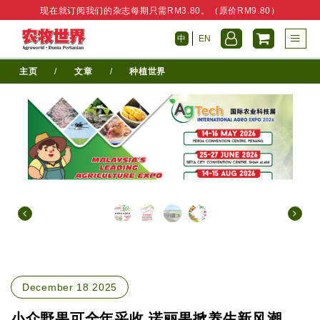
现在就订阅我们的杂志每期只需RM3.80。（原价RM9.80）
中
EN
主页
/
文章
/
种植世界
December 18 2025
小众野果可全年采收 诺丽果掀养生新风潮