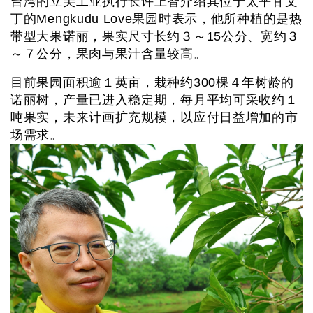
台湾的立美工业执行长许上智介绍其位于太平甘文
丁的Mengkudu Love果园时表示，他所种植的是热
带型大果诺丽，果实尺寸长约３～15公分、宽约３
～７公分，果肉与果汁含量较高。
目前果园面积逾１英亩，栽种约300棵４年树龄的
诺丽树，产量已进入稳定期，每月平均可采收约１
吨果实，未来计画扩充规模，以应付日益增加的市
场需求。