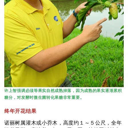
许上智强调必须等果实自然成熟掉落，因为成熟的果实逐渐累积
糖分，对发酵时微生菌转化果糖非常重要。
终年开花结果
诺丽树属灌木或小乔木，高度约１～５公尺，全年