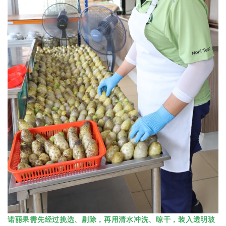
诺丽果需先经过挑选、剔除，再用清水冲洗、晾干，装入透明玻