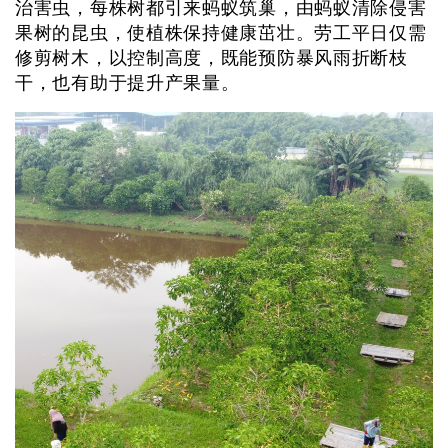
治害虫，每株树都引来蚂蚁筑巢，由蚂蚁清除侵害
果树的昆虫，使植株保持健康茁壮。劳工平日仅需
修剪树木，以控制高度，既能预防暴风雨折断枝
干，也有助于提升产果量。