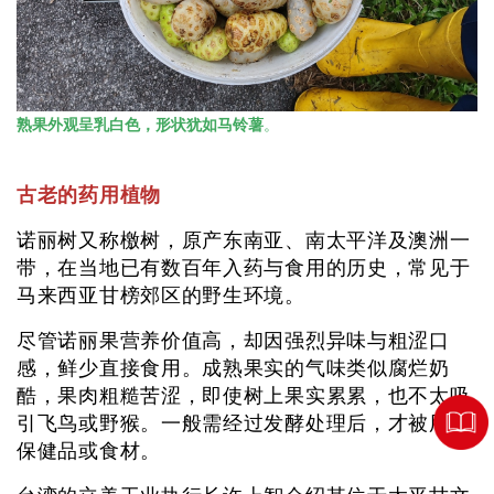
熟果外观呈乳白色，形状犹如马铃薯
。
古老的药用植物
诺丽树又称檄树，原产东南亚、南太平洋及澳洲一
带，在当地已有数百年入药与食用的历史，常见于
马来西亚甘榜郊区的野生环境。
尽管诺丽果营养价值高，却因强烈异味与粗涩口
感，鲜少直接食用。成熟果实的气味类似腐烂奶
酷，果肉粗糙苦涩，即使树上果实累累，也不太吸
引飞鸟或野猴。一般需经过发酵处理后，才被用作
保健品或食材。