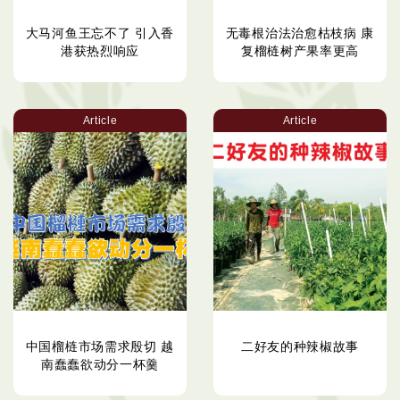
大马河鱼王忘不了 引入香
无毒根治法治愈枯枝病 康
港获热烈响应
复榴梿树产果率更高
Article
Article
中国榴梿市场需求殷切 越
二好友的种辣椒故事
南蠢蠢欲动分一杯羹