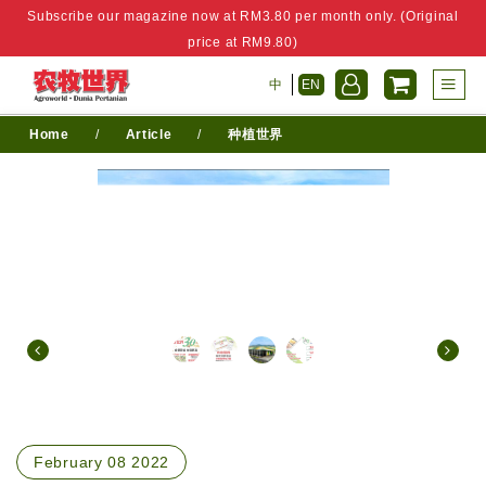
Subscribe our magazine now at RM3.80 per month only. (Original
price at RM9.80)
中
EN
Home
/
Article
/
种植世界
February 08 2022