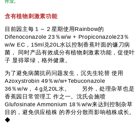
作业。
含有植物刺激素功能
目前园主每１～２星期使用Rainbow的
Difenoconazole 23％w/w + Propiconazole23％
w/w EC，15ml兑20L水以控制香蕉叶面的镰刀病
菌， 同时产品有效成分有植物刺激素功能，促使叶
子 显得翠绿，格外健康。
为了避免病菌抗药问题发生，沉先生轮替 使用
Azoxystrobin 49％w/w+Tebuconazole
36％w/w，４g兑20L水。 另外，处理杂草也是
香蕉园日常管理工 作之一。沈氏会施喷
Glufosinate Ammonium 18％w/w来达到控制杂草
目的，避免供应植株 的养分分散而影响植株成长。
◆