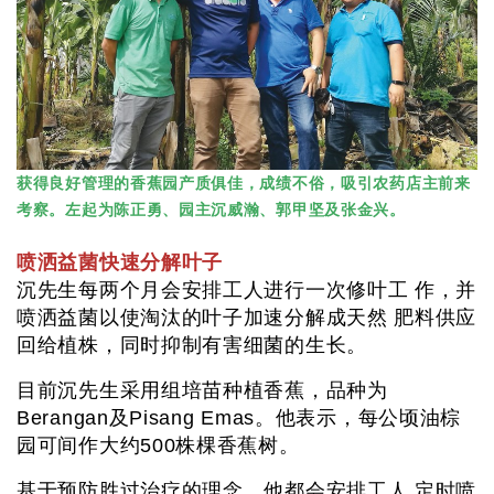
获得良好管理的香蕉园产质俱佳，成绩不俗，吸引农药店主前来
考察。左起为陈正勇、园主沉威瀚、郭甲坚及张金兴。
喷洒益菌快速分解叶子
沉先生每两个月会安排工人进行一次修叶工 作，并
喷洒益菌以使淘汰的叶子加速分解成天然 肥料供应
回给植株，同时抑制有害细菌的生长。
目前沉先生采用组培苗种植香蕉，品种为
Berangan及Pisang Emas。他表示，每公顷油棕
园可间作大约500株棵香蕉树。
基于预防胜过治疗的理念，他都会安排工人 定时喷