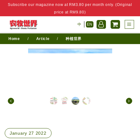
Subscribe our magazine now at RM3.80 per month only. (Original
price at RM9.80)
中
EN
Home
/
Article
/
种植世界
January 27 2022