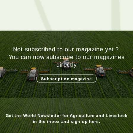
调节黄梨花期 实现反季节
中国椰子市场缺口巨大 海
生产
南农友积极扩种突围
Not subscribed to our magazine yet？
You can now subscribe to our magazines
directly
Subscription magazine
Get the World Newsletter for Agriculture and Livestock
in the inbox and sign up here.